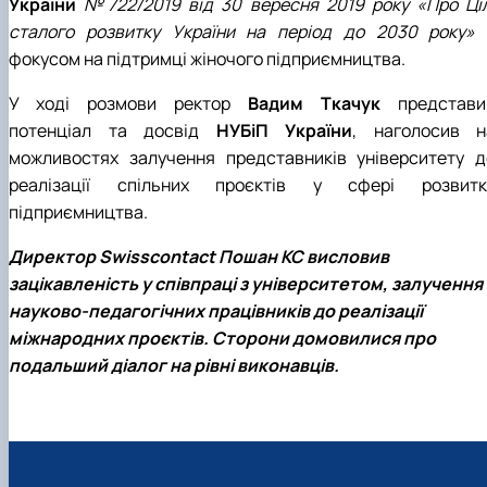
України
№722/2019 від 30 вересня 2019 року «Про Ціл
сталого розвитку України на період до 2030 року»
фокусом на підтримці жіночого підприємництва.
У ході розмови ректор
Вадим Ткачук
представи
потенціал та досвід
НУБіП України
, наголосив н
можливостях залучення представників університету д
реалізації спільних проєктів у сфері розвитк
підприємництва.
Директор Swisscontact Пошан КС висловив
зацікавленість у співпраці з університетом, залучення
науково-педагогічних працівників до реалізації
міжнародних проєктів. Сторони домовилися про
подальший діалог на рівні виконавців.