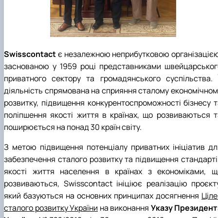
Swisscontact
є незалежною неприбутковою організацією
заснованою у 1959 році представниками швейцарськог
приватного сектору та громадянського суспільства. Ї
діяльність спрямована на сприяння сталому економічном
розвитку, підвищення конкурентоспроможності бізнесу т
поліпшення якості життя в країнах, що розвиваються т
поширюється на понад 30 країн світу.
З метою підвищення потенціалу приватних ініціатив дл
забезпечення сталого розвитку та підвищення стандарті
якості життя населення в країнах з економіками, щ
розвиваються, Swisscontact ініціює реалізацію проєкту
який базуються на основних принципах досягнення
Ціле
сталого розвитку України
на виконання
Указу Президент