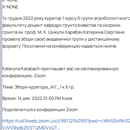
X-NONE
14 грудня 2022 року куратор 1 курсу 6 групи агробіологічног
факультету доцент кафедри ґрунтознавства та охорони
грунтів ім. проф. М. К. Шикули Карабач Катерина Сергіївна
провела збори своєї академічної групи у дистанційному
формату. Посилання на конференцію надається нижче.
Kateryna Karabach приглашает вас на запланированную
конференцию: Zoom.
Тема: Збори куратора_АіГ_1 к.6 гр.
Время: 14 дек. 2022 01:00 PM Киев
Подключиться к конференции Zoom
https://us04web.zoom.us/j/9611234099?pwd=cWh5SnRhS
VJVG9sdkZKSTI2MDVvQT…