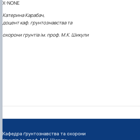
X-NONE
Катерина Карабач,
доцент каф. грунтознавства та
охорони грунтів ім. проф. М.К. Шикули
Кафедра ґрунтознавства та охорони