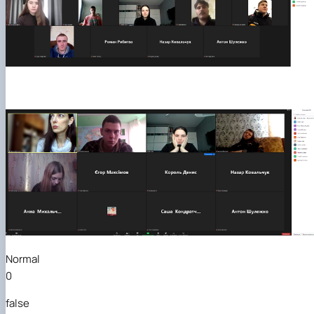
Normal
0
false