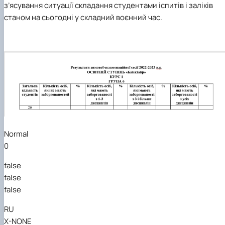
з’ясува
ння
ситуації складання
студентами
іспитів
і заліків
станом на сьогодні
у складний воєнний час.
Normal
0
false
false
false
RU
X-NONE