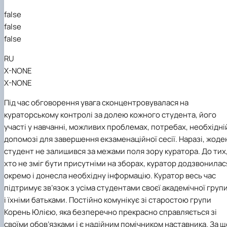
false
false
false
RU
X-NONE
X-NONE
Під час обговорення увага сконцентровувалася на
кураторському контролі за долею кожного студента, його
участі у навчанні, можливих проблемах, потребах, необхідні
допомозі для завершення екзаменаційної сесії. Наразі, жоде
студент не залишився за межами поля зору куратора. До тих
хто не зміг бути присутніми на зборах, куратор додзвонилас
окремо і донесла необхідну інформацію. Куратор весь час
підтримує зв’язок з усіма студентами своєї академічної груп
і їхніми батьками.
Постійно комунікує зі старостою групи
Корень Юлією, яка безперечно прекрасно справляється зі
своїми обов’язками і є надійним помічником наставника. За щ