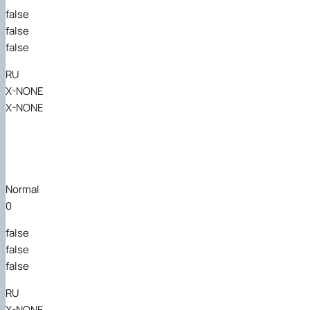
false
false
false
RU
X-NONE
X-NONE
Normal
0
false
false
false
RU
X-NONE