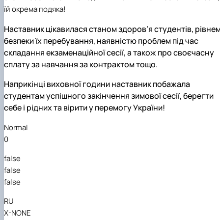
їй окрема подяка!
Наставник цікавилася станом здоров’я студентів, рівне
безпеки їх перебування, наявністю проблем під час
складання екзаменаційної сесії, а також про своєчасну
сплату за навчання за контрактом тощо.
Наприкінці виховної години наставник побажала
студентам успішного закінчення зимової сесії, берегти
себе і рідних та вірити у перемогу України!
Normal
0
false
false
false
RU
X-NONE