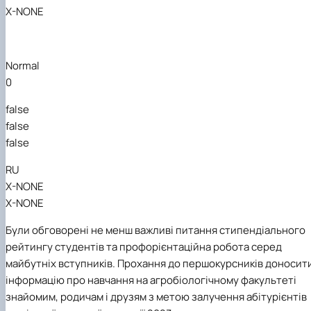
X-NONE
Normal
0
false
false
false
RU
X-NONE
X-NONE
Були обговорені не менш важливі питання
стипендіальн
ого
рейтинг
у
студентів та профорієнтаційна робота серед
майбутніх вступників
.
Прохання до першокурсників доносит
інформацію про навчання на агробіологічному факультеті
знайомим, родичам і друзям з метою залучення абітурієнтів