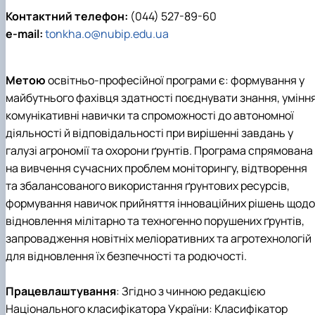
Контактний телефон:
(044) 527-89-60
e-mail:
tonkha.o@nubip.edu.ua
Метою
освітньо-професійної програми є: формування у
майбутнього фахівця здатності поєднувати знання, уміння
комунікативні навички та спроможності до автономної
діяльності й відповідальності при вирішенні завдань у
галузі агрономії та охорони ґрунтів. Програма спрямована
на вивчення сучасних проблем моніторингу, відтворення
та збалансованого використання ґрунтових ресурсів,
формування навичок прийняття інноваційних рішень щодо
відновлення мілітарно та техногенно порушених ґрунтів,
запровадження новітніх меліоративних та агротехнологій
для відновлення їх безпечності та родючості.
Працевлаштування
: Згідно з чинною редакцією
Національного класифікатора України: Класифікатор