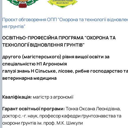
Проєкт обговорення ОПП "Охорона та технології відновле
ня грунтів"
ОСВІТНЬО-ПРОФЕСІЙНА ПРОГРАМА "ОХОРОНА ТА
ТЕХНОЛОГІЇ ВІДНОВЛЕННЯ ГРУНТІВ"
другого (магістерського) рівня вищої освіти за
спеціальністю Н1 Агрономія
галузі знань Н Сільське, лісове, рибне господарство т
ветеринарна медицина
Кваліфікація:
магістр з агрономії
Гарант освітньої програми:
Тонха Оксана Леонідівна,
доктор с.-г. наук, професор кафедри ґрунтознавства та
охорони ґрунтів ім. проф. М.К. Шикули