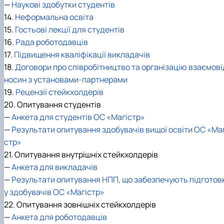
—
Наукові здобутки студентів
14.
Неформальна освіта
15.
Гостьові лекції для студентів
16.
Рада роботодавців
17.
Підвищення кваліфікації викладачів
18.
Договори про співробітництво та організацію взаємові
носин з установами-партнерами
19.
Рецензії стейкхолдерів
20. Опитування студентів
—
Анкета для студентів ОС «Магістр»
—
Результати опитування здобувачів вищої освіти ОС «Маг
стр»
21. Опитування внутрішніх стейкхолдерів
—
Анкета для викладачів
—
Результати опитування НПП, що забезпечують підготов
у здобувачів ОС «Магістр»
22. Опитування зовнішніх стейкхолдерів
—
Анкета для роботодавців