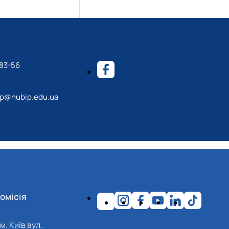
-83-56
p@nubip.edu.ua
омісія
м. Київ вул.