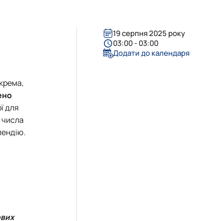
істратура
 соціальній сфері"
19 серпня 2025 року
03:00 - 03:00
Додати до календаря
крема,
ено
ї для
х числа
пендію.
ових