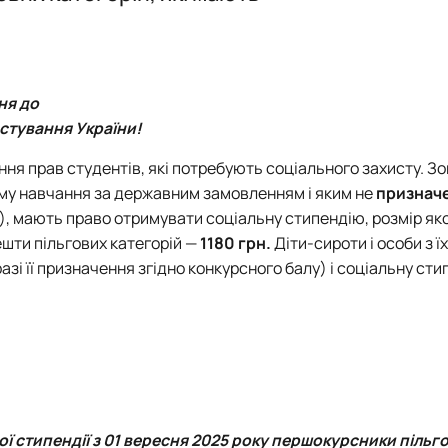
Управління закладом освіти (професійна)
Аспіранти
D3 «Менеджмент» ОПП «Управління закладом освіти» - маг
Управління закладом освіти (наукова)
Випускники
I10 "Соціальна робота та консультування" ОПП "Управління в
Обговорення освітніх програм
ня до
стування України!
я прав студентів, які потребують соціального захисту. Зо
орму навчання за державним замовленням і яким не
признач
ла), мають право отримувати соціальну стипендію, розмір яко
решти пільгових категорій —
1180 грн.
Діти-сироти і особи з ї
зі її призначення згідно конкурсного балу) і соціальну сти
ї стипендії з 01 вересня 2025 року першокурсники пільг