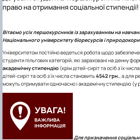
Як стати студентом?
Електронні навчальні курси
Науковий гурток
право на отримання соціальної стипендії!
Чому НУБіП України – твій правильний вибір?
Практична підготовка
Науково-дослідна робота студентів
Часті запитання та відповіді
Портфоліо магістрів
Підготовка до ЄВІ
Вітаємо усіх першокурсників із зарахуванням на навчан
Підготовчі курси до НМТ
Національного університету біоресурсів і природокори
Правила прийому 2026
Контактні дані
Університетом постійно ведеться робота щодо забезпеченн
студенти пільгових категорій, які зараховані на денну ф
академічну стипендію
(крім дітей-сиріт та осіб з їх чис
дітей-сиріт та осіб з їх числа становить
4542 грн.
, а для 
можуть отримувати одночасно і академічну стипендію (у ра
Для призначення соціально