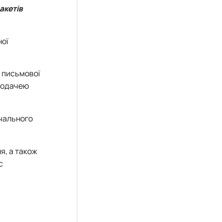
акетів
ної
і письмової
 подачею
вчального
я, а також
с