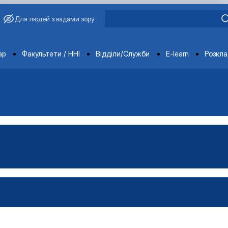
Для людей з вадами зору
ments
ар
Факультети / ННІ
Відділи/Служби
E-learn
Розкл
атура
стратура