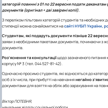
категорій повинні з 01 по 22 вересня подати деканатам 
документів (оригінал + дві завірені копії).
З переліком пільгових категорій студентів та необхідних 
стипендії можна ознайомитися на
сайті НУБіП України, 
Студентам, які подадуть документи пізніше 22 вересн
заяви з необхідними пакетами документів, починаючи з ж
документів.
Роз’яснення та консультації
щодо зазначеного питання м
корпусу № 3 (тел. 044 527-81-42).
Одночасно просимо студентів, які відносяться до категорії
осіб з їх числа, при прибутті на навчання
негайно з’явити
документами для взяття на облік або зарахування на пов
Віктор ПОТЕБНЯ,
начальник відділу соціальної роботи