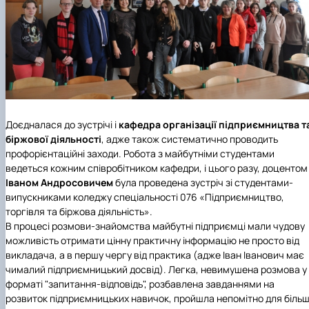
Доєдналася до зустрічі і
кафедра організації підприємництва т
біржової діяльності
, адже також систематично проводить
профорієнтаційні заходи. Робота з майбутніми студентами
ведеться кожним співробітником кафедри, і цього разу, доцентом
Іваном Андросовичем
була проведена зустріч зі студентами-
випускниками коледжу спеціальності 076 «Підприємництво,
торгівля та біржова діяльність».
В процесі розмови-знайомства майбутні підприємці мали чудову
можливість отримати цінну практичну інформацію не просто від
викладача, а в першу чергу від практика (адже Іван Іванович має
чималий підприємницький досвід). Легка, невимушена розмова у
форматі "запитання-відповідь", розбавлена завданнями на
розвиток підприємницьких навичок, пройшла непомітно для біль