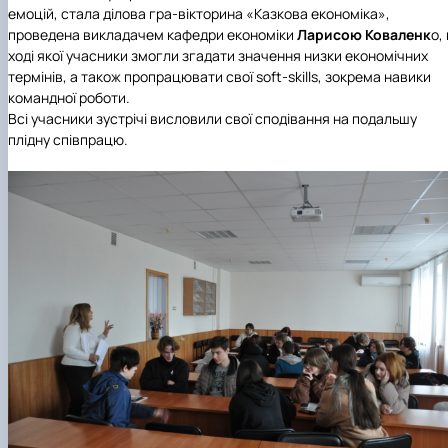
емоцій, стала ділова гра-вікторина «Казкова економіка»,
проведена викладачем кафедри економіки
Ларисою Коваленк
о,
ході якої учасники змогли згадати значення низки економічних
термінів, а також пропрацювати свої soft-skills, зокрема навики
командної роботи.
Всі учасники зустрічі висловили свої сподівання на подальшу
плідну співпрацю.