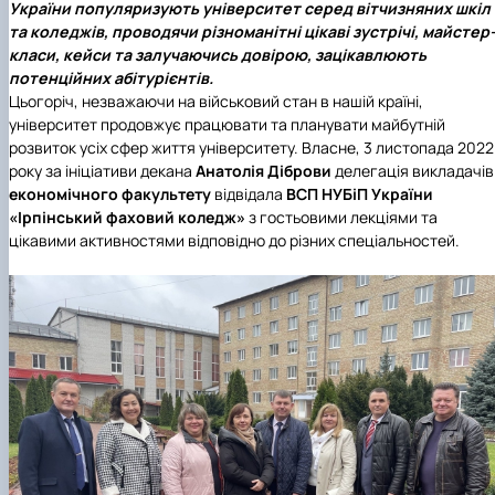
України популяризують університет серед вітчизняних шкіл
та коледжів, проводячи різноманітні цікаві зустрічі, майстер
класи, кейси та залучаючись довірою, зацікавлюють
потенційних абітурієнтів.
Цьогоріч, незважаючи на військовий стан в нашій країні,
університет продовжує працювати та планувати майбутній
розвиток усіх сфер життя університету. Власне, 3 листопада 2022
року за ініціативи декана
Анатолія Дібров
и
делегація викладачів
економічного факультету
відвідала
ВСП НУБіП України
«Ірпінський фаховий коледж»
з гостьовими лекціями та
цікавими активностями відповідно до різних спеціальностей.