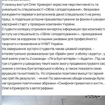
У своєму виступі Олег Криворот окреслив перспективність та
унікальність спеціальності «Облік і оподаткування», безумовні
конкурентні переваги випускників даної спеціальності на ринку
праці, їх подальше успішне працевлаштування за фахом й швидки
кар'єрний старт у провідних компаніях України.
Студенти коледжу отримали вичерпну інформацію про можливіст
вступу на спеціальність «Облік і оподаткування»», проходження
практики за кордоном та іншими умовами для професійного і
творчого становлення в НУБіП України.
На завершення зустрічі студентів чекав цікавий сюрприз, -
інтелектуально-розважальна гра «Брейн-ринг з обліку і аудиту», у
якій взяли участь 2 команди: «Ліга бухгалтерів» і «Аудити». Під ча
гри студенти у швидкому темпі мали змогу продемонструвати сво
знання з питань бухгалтерського обліку, а також показати свою
ерудицію та кмітливість. Усі отримали позитивні емоції та гарний
настрій! Як результат, - нічия! По закінченню обидві команди були
нагороджені поетичними збірками «Симфонія приватного життя…
Олега Криворота з автографами.