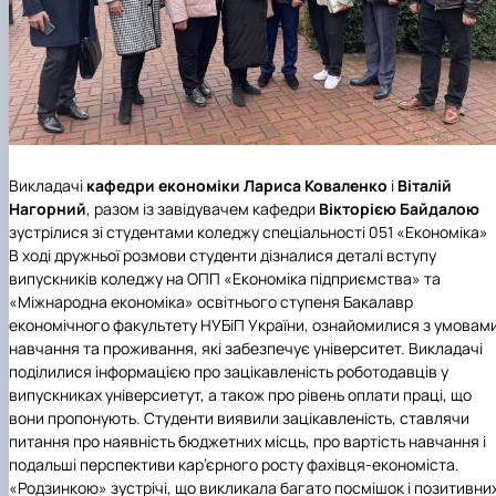
Викладачі
кафедри економіки
Лариса Коваленко
і
Віталій
Нагорний
, разом із завідувачем кафедри
Вікторією Байдалою
зустрілися зі студентами коледжу спеціальності 051 «Економіка»
В ході дружньої розмови студенти дізналися деталі вступу
випускників коледжу на ОПП «Економіка підприємства» та
«Міжнародна економіка» освітнього ступеня Бакалавр
економічного факультету НУБіП України, ознайомилися з умовам
навчання та проживання, які забезпечує університет. Викладачі
поділилися інформацією про зацікавленість роботодавців у
випускниках універсиетут, а також про рівень оплати праці, що
вони пропонують. Студенти виявили зацікавленість, ставлячи
питання про наявність бюджетних місць, про вартість навчання і
подальші перспективи кар’єрного росту фахівця-економіста.
«Родзинкою» зустрічі, що викликала багато посмішок і позитивни