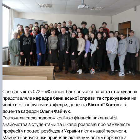
Спеціальність 072 – «Фінанси, банківська справа та страхуванн»
представляла
кафедра банківської справи та страхування
на
чолі з в.о. завідувачки кафедри, доцента
Вікторії Костю
к
та
доцента кафедри
Ольги Файчук
.
Розпочали свою подорож країною фінансів викладачі зі
знайомства з студентами та цікавої розповіді про важливість
професії у процесі розбудови України після нашої перемоги.
Майбутні випускники прийняли активну участь у воркшопі з