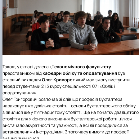
Також, у складі делегації
економічного факультету
представником від
кафедри обліку та оподаткування
був
старший викладач
Олег Криворот
який мав змогу виступити
перед студентами 2 і 3 курсу спеціальності 071 «Облік і
оподаткування»
Олег Григорович розпочав зі слів що професія бухгалтера
нараховує вже декілька століть - основи бухгалтерського обліку
з'явилися ще у п'ятнадцятому столітті. Ще на початку двадцятого
століття для якісного виконання бухгалтерської роботи цілком
вистачало акуратності та уважності, а всі дії проводилися за
встановленими інструкціями. З того часу вимоги до професії
значно змінилися.