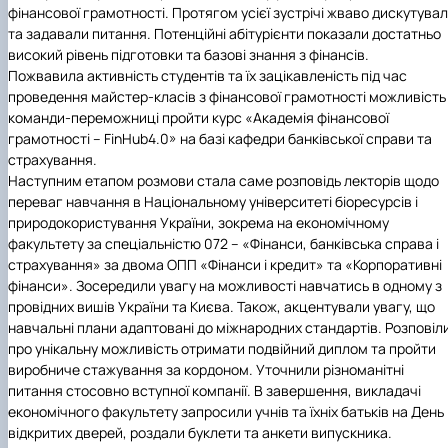
фінансової грамотності. Протягом усієї зустрічі жваво дискутува
та задавали питання. Потенційні абітурієнти показали достатньо
високий рівень підготовки та базові знання з фінансів.
Пожвавила активність студентів та їх зацікавленість під час
проведення майстер-класів з фінансової грамотності можливість
команди-переможниці пройти курс «Академія фінансової
грамотності – FinHub4.0» на базі кафедри банківської справи та
страхування.
Наступним етапом розмови стала саме розповідь лекторів щодо
переваг навчання в Національному університеті біоресурсів і
природокористування України, зокрема на економічному
факультету за спеціальністю 072 – «Фінанси, банківська справа і
страхування» за двома ОПП «Фінанси і кредит» та «Корпоративні
фінанси». Зосередили увагу на можливості навчатись в одному з
провідних вишів України та Києва. Також, акцентували увагу, що
навчальні плани адаптовані до міжнародних стандартів. Розповіл
про унікальну можливість отримати подвійний диплом та пройти
виробниче стажування за кордоном. Уточнили різноманітні
питання стосовно вступної компанії. В завершення, викладачі
економічного факультету запросили учнів та їхніх батьків на День
відкритих дверей, роздали буклети та анкети випускника.