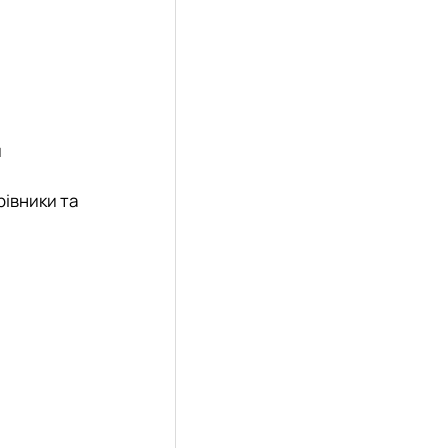
и
рівники та