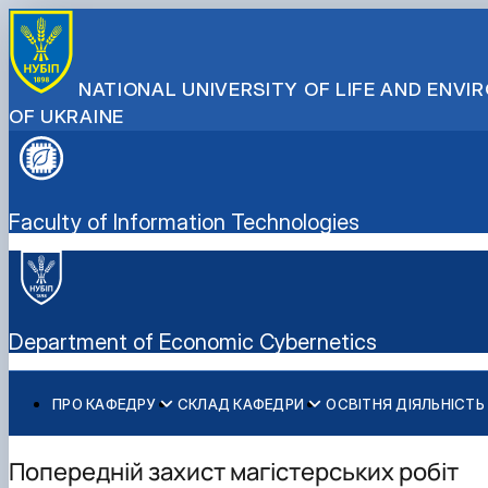
NATIONAL UNIVERSITY OF LIFE AND ENV
OF UKRAINE
Faculty of Information Technologies
Department of Economic Cybernetics
ПРО КАФЕДРУ
СКЛАД КАФЕДРИ
ОСВІТНЯ ДІЯЛЬНІСТЬ
Історія кафедри
Співробітники кафедри
Робочі програми
Гурток Кібертонус
Освітня програма "Економічна кібернетика"
Абітурієнту
Видатні випускники
Освітні програми
Аспірантура
Освітня програма "Цифрова економіка"
Інформативний гайд освітніми програмами кафедри
Попередній захист магістерських робіт
Наукова робота студентів