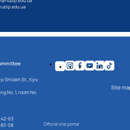
ir@nubip.edu.ua
ubip.edu.ua
ommittee
i Shliakh St., Kyiv,
Site ma
ng No. 1, room No.
-42-63
Official site portal
-83-08