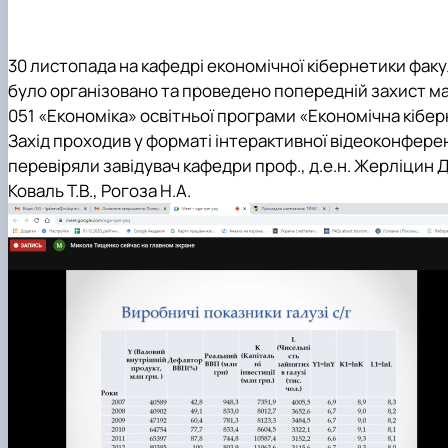
30 листопада на кафедрі економічної кібернетики факу
було організовано та проведено попередній захист ма
051 «Економіка» освітньої програми «Економічна кібер
Захід проходив у форматі інтерактивної відеоконферен
перевіряли завідувач кафедри проф., д.е.н. Жерліцин Д.
Коваль Т.В., Рогоза Н.А.