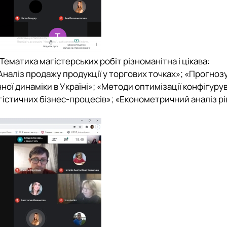
Тематика магістерських робіт різноманітна і цікава:
наліз продажу продукції у торгових точках»; «Прогноз
ної динаміки в Україні»; «Методи оптимізації конфігуру
істичних бізнес-процесів»; «Економетричний аналіз рі