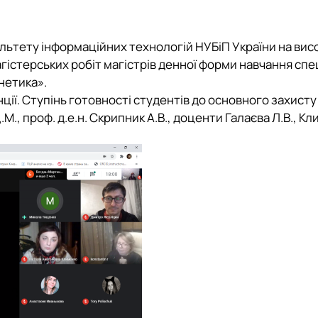
льтету інформаційних технологій НУБіП України на висо
гістерських робіт магістрів денної форми навчання спе
нетика».
ції. Ступінь готовності студентів до основного захисту
М., проф. д.е.н. Скрипник А.В., доценти Галаєва Л.В., Кл