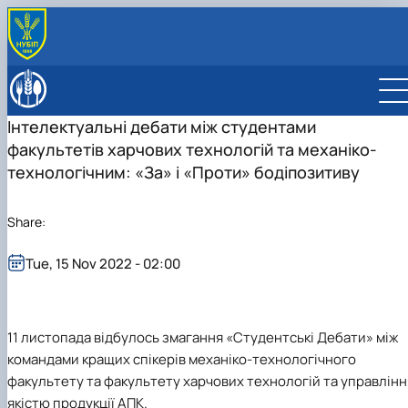
ABOUT
History
EDUCATION
Інтелектуальні дебати між студентами
Faculty management
Bachelor's degree
DEPARTMENT
факультетів харчових технологій та механіко-
Educational work
"Food Technology"
Department of Technologies of Meat, Fish and
SCIENCE
"Nutritional science of healthy eating"
Seafood Products
Навчально-науковий центр нутриціології та геномі
технологічним: «За» і «Проти» бодіпозитиву
INTERNATIONAL ACTIVITY
Department of Public health and Nutrition
людини
МІКРОКВАЛІФІКАЦІЯ
Department of Processes and Equipment of Agricultu
Conferences
Share:
Production Processing
Department of Standardization and Certification of
Tue, 15 Nov 2022 - 02:00
Agricultural Products
11 листопада
відбулось змагання «Студентські Дебати» між
командами кращих спікерів механіко-технологічного
факультету та факультету харчових технологій та управлінн
якістю продукції АПК.