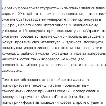
Дебати у формі гри та студентських змагань з'явились лише 
середині ХХ століття і одним з основоположників такого вид
змагань був Гарвардський університет, який організував в
1953 році Harvard Model United Nations. У Національному
університеті біоресурсів і природокористування України так
змагання проводяться вже не один рік поспіль, де студенти
можуть проявити свої інтелектуальні здібності, покращити
навичку критичного мислення, а також вміння працювати в
команді. Ці здібності можна покращувати лише за попередн
набутих якостей таких як ораторське мистецтво,
впевненість, вмінню ґрунтовно висловлювати та пояснюват
свою думку.
Темою для обговорень стала неабияк актуальна та
популяризована тенденція, а саме: «Бодіпозитив –
самообман чи спосіб прийняття себе?».
Обговорювали
її,
висовуючи аргументи «За» та «Проти». Існує багато
популярних форматів проведення дебатів, проте студенти