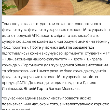
Тема, що дісталась студентам механіко-технологічного
факультету та факультету харчових технологій та управлінн
якістю продукції АПК, досить спірна та викликає багато
суперечок, адже не кожен до кінця розуміє значення терміну
«бодіпозитив». Проте учасники дебатів заздалегідь
підготувались і кожен висунув свої аргументи: студенти МТ
– «За», а команда нашого факультету – «Проти». Виграла
команда, чиї аргументи для журі здалися більш змістовними
та обґрунтованими і цього разу це була команда студентів
факультету харчових технологій та управління якістю
продукції АПК. До команди входили студенти Данило
Лапінський, Віталій Гер та Богдан Мєдвєдєв.
Усі учасники вдячні за можливість провести якісно
позанавчальний час, окрім того, з інтелектуальною користю
очному форматі.