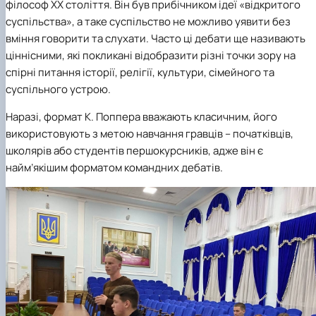
філософ ХХ століття. Він був прибічником ідеї «відкритого
суспільства», а таке суспільство не можливо уявити без
вміння говорити та слухати. Часто ці дебати ще називають
ціннісними, які покликані відобразити різні точки зору на
спірні питання історії, релігії, культури, сімейного та
суспільного устрою.
Наразі, формат К. Поппера вважають класичним, його
використовують з метою навчання гравців – початківців,
школярів або студентів першокурсників, адже він є
найм’якішим форматом командних дебатів.