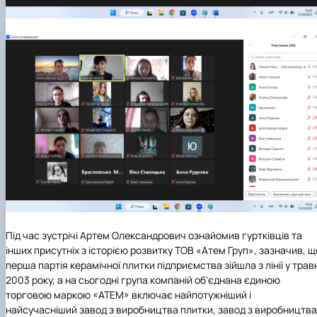
Під час зустрічі Артем Олександрович ознайомив гуртківців та
інших присутніх з історією розвитку ТОВ «Атем Груп», зазначив, щ
перша партія керамічної плитки підприємства зійшла з лінії у трав
2003 року, а на сьогодні група компаній об'єднана єдиною
торговою маркою «АТЕМ» включає найпотужніший і
найсучасніший завод з виробництва плитки, завод з виробництва