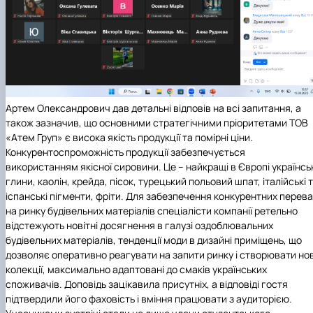
Артем Олександрович дав детальні відповів на всі запитання, а
також зазначив, що основними стратегічними пріоритетами ТОВ
«Атем Груп» є висока якість продукції та помірні ціни.
Конкурентоспроможність продукції забезпечується
використанням якісної сировини. Це – найкращі в Європі українсь
глини, каолін, крейда, пісок, турецький польовий шпат, італійські 
іспанські пігменти, фріти. Для забезпечення конкурентних перев
на ринку будівельних матеріалів спеціалісти компанії ретельно
відстежують новітні досягнення в галузі оздоблювальних
будівельних матеріалів, тенденції моди в дизайні приміщень, що
дозволяє оперативно реагувати на запити ринку і створювати нов
колекції, максимально адаптовані до смаків українських
споживачів. Доповідь зацікавила присутніх, а відповіді гостя
підтвердили його фаховість і вміння працювати з аудиторією.