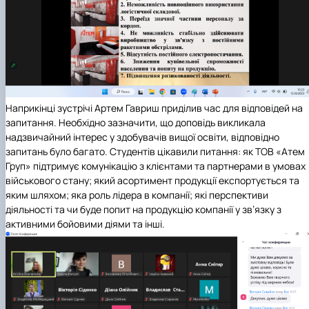
Наприкінці зустрічі Артем Гавриш приділив час для відповідей на
запитання. Необхідно зазначити, що доповідь викликала
надзвичайний інтерес у здобувачів вищої освіти, відповідно
запитань було багато. Студентів цікавили питання: як ТОВ «Атем
Груп» підтримує комунікацію з клієнтами та партнерами в умовах
військового стану; який асортимент продукції експортується та
яким шляхом; яка роль лідера в компанії; які перспективи
діяльності та чи буде попит на продукцію компанії у зв’язку з
активними бойовими діями та інші.