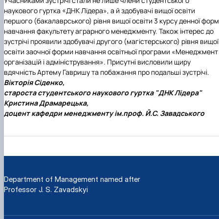
Учасниками зустрічі стали не лише члени студентського
наукового гуртка «ДНК Лідера», а й здобувачі вищої освіти
першого (бакалаврського) рівня вищої освіти 3 курсу денної фор
навчання факультету аграрного менеджменту. Також інтерес до
зустрічі проявили здобувачі другого (магістерського) рівня вищої
освіти заочної форми навчання освітньої програми «Менеджмент
організацій і адміністрування». Присутні висловили щиру
вдячність Артему Гавришу та побажання про подальші зустрічі.
Вікторія Сіденко,
староста студентського наукового гуртка "ДНК Лідера"
Кристина Драмарецька,
доцент кафедри менеджменту ім.проф. Й.С. Завадського
Department of Management named after
Professor J. S. Zavadskyi