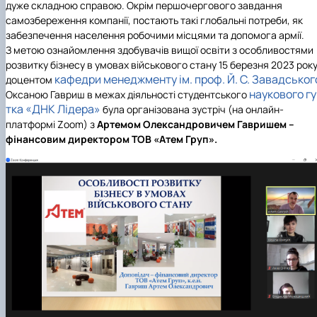
дуже складною справою. Окрім першочергового завдання
самозбереження компанії, постають такі глобальні потреби, як
забезпечення населення робочими місцями та допомога армії.
З метою ознайомлення здобувачів вищої освіти з особливостями
розвитку бізнесу в умовах військового стану 15 березня 2023 рок
кафедри менеджменту ім. проф. Й. С. Завадськог
доцентом
наукового гу
Оксаною Гавриш в межах діяльності студентського
тка «ДНК Лідера»
була організована зустріч (на онлайн-
платформі Zoom) з
Артемом Олександровичем Гавришем –
фінансовим директором ТОВ «Атем Груп».