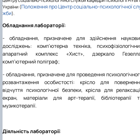
центру соціально-психологічної служби кафедри психології НУБі
Положення про Центр соціально-психологічної сл
України (
жби
).
Обладнання лабораторії:
-
обладнання, призначене для здійснення наукови
досліджень: комп’ютерна техніка, психофізіологічни
апаратний комплекс «Хист», дзеркало Гезелла
комп’ютерний поліграф;
- обладнання, призначене для проведення психологічног
розвантаження особистості: крісло для поверненн
відчуття психологічної безпеки, крісла для релаксації
екран, матеріали для арт-терапії, бібліотерапії т
музикотерапії.
Діяльність лабораторії
: