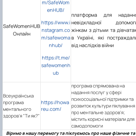
m/SafeWom
enHUB/
платформа для наданн
https://www.i
невідкладної допомог
SafeWomenHUB
nstagram.co
жінкам з дітьми та дівчата
Онлайн
m/safewoma
в Україні, які постраждал
nhub/
від наслідків війни
https://t.me/
safewomenh
ub
програма спрямована на
надання послуг у сфері
Всеукраїнська
психосоціальної підтримки та
https://howa
програма
розвиток культури піклування
reu.com/
ментального
про ментальне здоров'я;
здоров'я "Ти як?"
містить корисні матеріали для
самодопомоги
Віримо в нашу перемогу та піклуємось про наше фізичне та