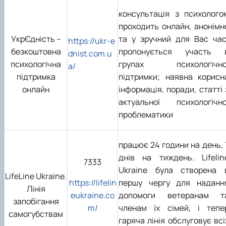
консультація з психолого
проходить онлайн, анонімн
УкрЄдність –
та у зручний для Вас час
https://ukr-e
безкоштовна
пропонується участь 
dnist.com.u
психологічна
групах психологічно
a/
підтримка
підтримки; наявна корисн
онлайн
інформація, поради, статті 
актуальної психологічно
проблематики
працює 24 години на день, 
днів на тиждень. Lifelin
7333
Ukraine була створена 
LifeLine Ukraine.
https://lifelin
першу чергу для наданн
Лінія
eukraine.co
допомоги ветеранам т
запобігання
m/
членам їх сімей, і тепе
самогубствам
гаряча лінія обслуговує всі