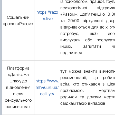
із психологом; працює груп
психологічної підтримк
https://razo
«Разом»: щоп’ятниці о 10:0
Соціальний
m.live
та 20:00 віртуальні двер
проект «Разом»
відкриваються для всіх, хт
потребує, щоб йог
вислухали або послухат
інших, запитати ч
поділитися
Платформа
тут можна знайти вичерпн
«Далі є. На
рекомендації, що робит
шляху до
https://www.
всім, хто стикався з ціє
відновлення
mh4u.in.ua/
проблемою: жертвам
після
dali-ye/
родичам та друзям жертв
сексуального
свідкам таких випадків
насильства»