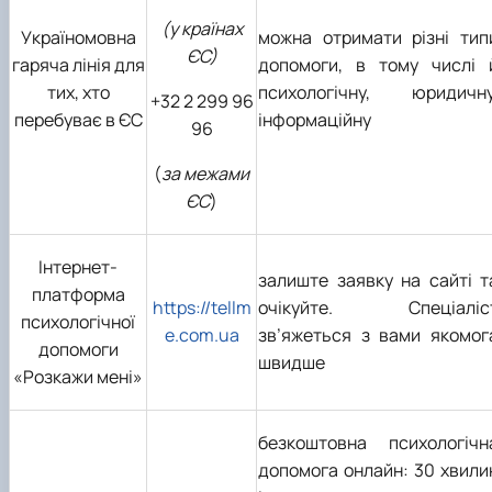
(у країнах
Україномовна
можна отримати різні тип
ЄС)
гаряча лінія для
допомоги, в тому числі 
тих, хто
психологічну, юридичну
+32 2 299 96
перебуває в ЄС
інформаційну
96
(
за межами
ЄС
)
Інтернет-
залиште заявку на сайті т
платформа
https://tellm
очікуйте. Спеціаліс
психологічної
e.com.ua
зв’яжеться з вами якомог
допомоги
швидше
«Розкажи мені»
безкоштовна психологічн
допомога онлайн: 30 хвили