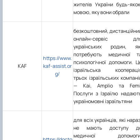
жителів України будь-яко
мовою, яку вони обрали
безкоштовний, дистанційни
онлайн-сервіс дл
українських родин, як
потребують медичної т
https://www.
психологічної допомоги. Ц
KAF
kaf-assist.or
ізраїльська коопераці
g/
трьох ізраїльських компані
— Kai, Amplio та Femi
Послуги з Ізраїлю надают
україномовні ізраїльтяни
для всіх українців, які нараз
не мають доступу д
медичної допомоги
https://docto