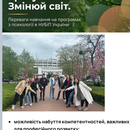
можливість набуття компетентностей, важливих
для професійного розвитку;