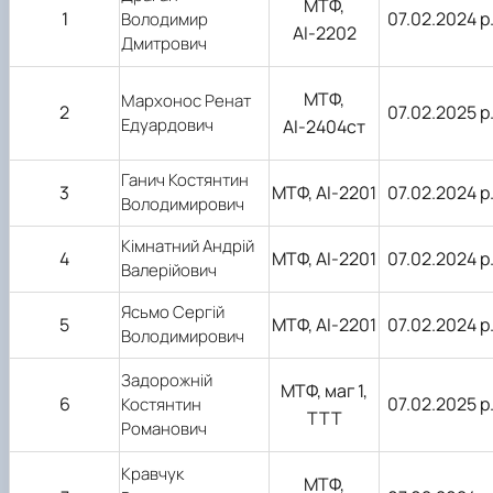
МТФ,
1
07.02.2024 р
Володимир
АІ-2202
Дмитрович
МТФ,
Мархонос Ренат
2
07.02.2025 р
Едуардович
АІ-2404ст
Ганич Костянтин
3
МТФ, АІ-2
2
01
07.02.2024 р
Володимирович
Кімнатний Андрій
4
МТФ, АІ-2
2
01
07.02.2024 р
Валерійович
Ясьмо Сергій
5
МТФ, АІ-2
2
01
07.02.2024 р
Володимирович
Задорожній
МТФ, маг 1,
6
07.02.202
5
р
Костянтин
ТТТ
Романович
Кравчук
МТФ,