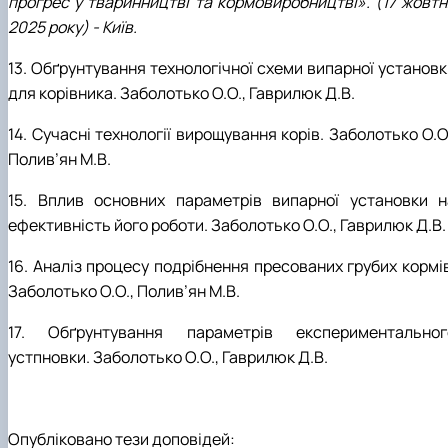
прогрес у тваринництві та кормовиробництві». (17 жовтн
2025 року) - Київ.
13. Обґрунтування технологічної схеми випарної установк
для корівника. Заболотько О.О., Гаврилюк Д.В.
14. Сучасні технології вирощування корів. Заболотько О.О
Полив
’
ян М.В.
15. Вплив основних параметрів випарної установки н
ефективність його роботи. Заболотько О.О., Гаврилюк Д.В.
16. Аналіз процесу подрібнення пресованих грубих кормів
Заболотько О.О., Полив
’
ян М.В.
17. Обґрунтування параметрів експериментальног
устпновки. Заболотько О.О., Гаврилюк Д.В.
Опубліковано тези доповідей: