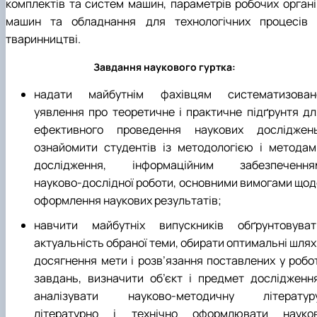
комплектів та систем машин, параметрів робочих органі
Науковий гурток «Охорона праці в харчових
машин та обладнання для технологічних процесів 
технологіях»
тваринництві.
Завдання наукового гуртка:
надати майбутнім фахівцям систематизован
уявлення про теоретичне і практичне підґрунтя дл
ефективного проведення наукових досліджень
ознайомити студентів із методологією і методам
дослідження, інформаційним забезпечення
науково-дослідної роботи, основними вимогами щод
оформлення наукових результатів;
навчити майбутніх випускників обґрунтовуват
актуальність обраної теми, обирати оптимальні шлях
досягнення мети і розв’язання поставлених у робот
завдань, визначити об’єкт і предмет дослідження
аналізувати науково-методичну літературу
літературно і технічно оформлювати науков