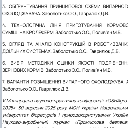
3. ОБҐРУНТУВАННЯ ПРИНЦИПОВОЇ СХЕМИ ВИПАРНОГ
ОХОЛОДЖУВАЧА. Заболотько О.О., Гаврилюк Д.В.
4. ТЕХНОЛОГІЧНА ЛІНІЯ ПРИГОТУВАННЯ КОРМОВО
СУМІШІ НА КРОЛЕФЕРМІ Заболотько О.О., Полив’ян М.В.
5. ОГЛЯД ТА АНАЛІЗ КОНСТРУКЦІЙ В РОБОТИЗВАНИ
ДОЇЛЬНИХ СИСТЕМАХ. Заболотько О.О., Гаврилюк Д.В.
6. ВИБІР МЕТОДИКИ ОЦІНКИ ЯКОСТІ ПОДРІБНЕНН
ЗЕРНОВИХ КОРМІВ. Заболотько О.О., Полив
’
ян М.В.
7. ВАРІАНТИ РОЗМІЩЕННЯ ВИПАРНОГО ОХОЛОДЖУВАЧА
Заболотько О.О., Гаврилюк Д.В.
V Міжнародна науково-практична конференції «OSHAgro 
2025». 30 вересня 2025 року. МОН України, Національни
університет біоресурсів і природокористування України
Науково-виробничий журнал «Промислова безпека»