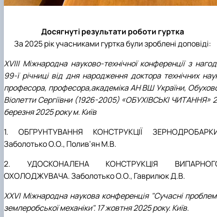
Досягнуті результати роботи гуртка
За 2025 рік учасниками гуртка були зроблені доповіді:
XVIII Міжнародна науково-технічної конференції з нагод
99-ї річниці від дня народження доктора технічних наук
професора, професора,академіка АН ВШ України, Обухово
Віолетти Сергіївни (1926-2005) «ОБУХІВСЬКІ ЧИТАННЯ» 2
березня 2025 року м. Київ
1. ОБГРУНТУВАННЯ КОНСТРУКЦІЇ ЗЕРНОДРОБАРКИ
Заболотько О.О., Полив
’
ян М.В.
2. УДОСКОНАЛЕНА КОНСТРУКЦІЯ ВИПАРНОГ
ОХОЛОДЖУВАЧА. Заболотько О.О., Гаврилюк Д.В.
XХVІ Міжнародна наукова конференція "Сучасні проблем
землеробської механіки". 17 жовтня 2025 року. Київ.