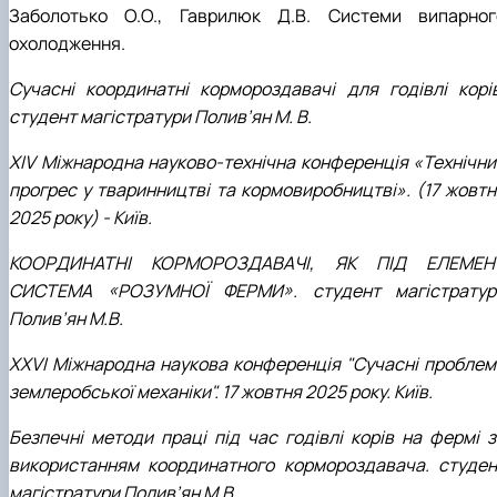
Заболотько О.О., Гаврилюк Д.В. Системи випарног
охолодження.
Сучасні координатні кормороздавачі для годівлі корів
студент магістратури Полив’ян М. В.
XІV Міжнародна науково-технічна конференція «Технічни
прогрес у тваринництві та кормовиробництві». (17 жовтн
2025 року) - Київ.
КООРДИНАТНІ КОРМОРОЗДАВАЧІ, ЯК ПІД ЕЛЕМЕН
СИСТЕМА «РОЗУМНОЇ ФЕРМИ». студент магістратур
Полив’ян М.В.
XХVІ Міжнародна наукова конференція "Сучасні проблем
землеробської механіки". 17 жовтня 2025 року. Київ.
Безпечні методи праці під час годівлі корів на фермі з
використанням координатного кормороздавача. студен
магістратури Полив’ян М.В.