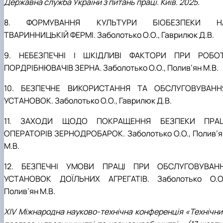
Державна служба України з питань праці. Київ. 2025.
8. ФОРМУВАННЯ КУЛЬТУРИ БІОБЕЗПЕКИ Н
ТВАРИННИЦЬКІЙ ФЕРМІ. Заболотько О.О., Гаврилюк Д.В.
9. НЕБЕЗПЕЧНІ І ШКІДЛИВІ ФАКТОРИ ПРИ РОБОТ
ПОРДРІБНЮВАЧІВ ЗЕРНА. Заболотько О.О., Полив
’
ян М.В.
10. БЕЗПЕЧНЕ ВИКОРИСТАННЯ ТА ОБСЛУГОВУВАНН
УСТАНОВОК. Заболотько О.О., Гаврилюк Д.В.
11. ЗАХОДИ ЩОДО ПОКРАЩЕННЯ БЕЗПЕКИ ПРАЦ
ОПЕРАТОРІВ ЗЕРНОДРОБАРОК. Заболотько О.О., Полив’я
М.В.
12. БЕЗПЕЧНІ УМОВИ ПРАЦІ ПРИ ОБСЛУГОВУВАНН
УСТАНОВОК ДОЇЛЬНИХ АГРЕГАТІВ. Заболотько О.О.
Полив
’
ян М.В.
XІV Міжнародна науково-технічна конференція «Технічни