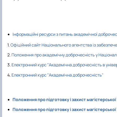
Як стати студентом?
Чому НУБіП України - твій правильний вибір?
Часті запитання та відпові
Підготовчі курси до НМТ
Підготовчі курси до ЄВІ
Інформаційні ресурси з питань академічної доброчес
Правила прийому 2026
Офіційний сайт Національного агентства із забезпече
Контактні дані
Положення про академічну доброчесність у Національ
Електронний курс "Академічна доброчесність в уніве
Електронний курс "Академічна доброчесність"
Положення про підготовку і захист магістерської
Положення про підготовку і захист магістерської