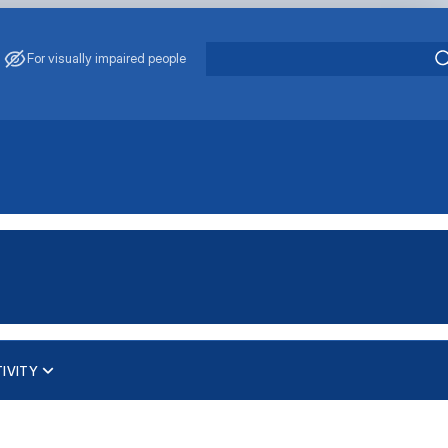
For visually impaired people
IVITY
робота та консультуван…