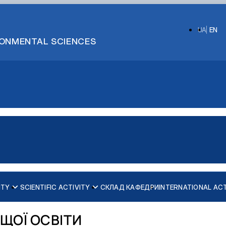
UA
EN
IRONMENTAL SCIENCES
ITY
SCIENTIFIC ACTIVITY
СКЛАД КАФЕДРИ
INTERNATIONAL ACT
Робочі програми
Перший (бакалаврський) рівень вищої освіти І10 Соціальна 
Електронні навчальні курси
Перший (бакалаврський) рівень вищої освіти C4 Психологія
ЩОЇ ОСВІТИ