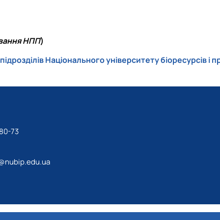
вання НПП
)
ідрозділів Національного університету біоресурсів і п
80-73
@nubip.edu.ua