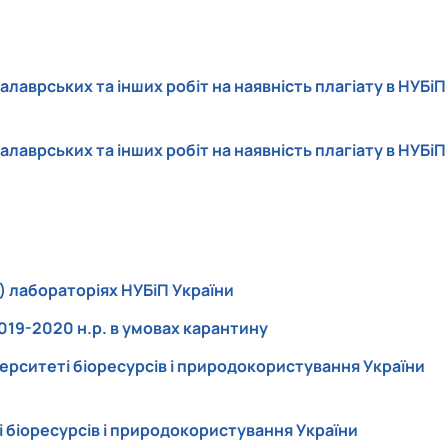
аврських та інших робіт на наявність плагіату в НУБіП
аврських та інших робіт на наявність плагіату в НУБіП
 лабораторіях НУБіП України
19-2020 н.р. в умовах карантину
ерситеті біоресурсів і природокористування України
і біоресурсів і природокористування України