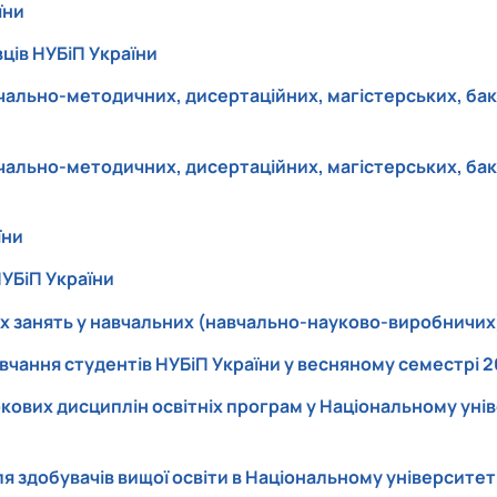
їни
ців НУБіП України
ально-методичних, дисертаційних, магістерських, бакал
ально-методичних, дисертаційних, магістерських, бакал
їни
УБіП України
 занять у навчальних (навчально-науково-виробничих)
ання студентів НУБіП України у весняному семестрі 20
ових дисциплін освітніх програм у Національному унів
 здобувачів вищої освіти в Національному університет