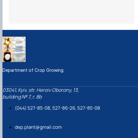
вища, інженер, електрифікація та автоматизація
сільського господарства Національного університету
біоресурсів та природокористування України, 2017р.
Department of Crop Growing
03041, Kyiv, str. Heroiv Oborony, 13,
building № 7, r. 8b
(044) 527-85-08, 527-86-26, 527-85-08
dep.plant@gmail.com