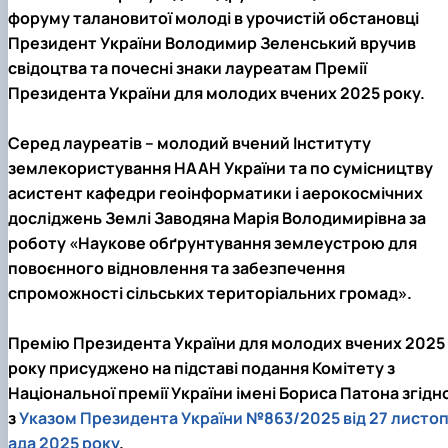
форуму талановитої молоді в урочистій обстановці
Президент України Володимир Зеленський вручив
свідоцтва та почесні знаки лауреатам Премії
Президента України для молодих вчених 2025 року.
Серед лауреатів – молодий вчений Інституту
землекористування НААН України та по сумісництву
асистент кафедри геоінформатики і аерокосмічних
досліджень Землі Заводяна Марія Володимирівна за
роботу «Наукове обґрунтування землеустрою для
повоєнного відновлення та забезпечення
спроможності сільських територіальних громад».
Премію Президента України для молодих вчених 2025
року присуджено на підставі подання Комітету з
Національної премії України імені Бориса Патона згідн
з
Указом Президента України №863/2025 від 27 листо
ада 2025 року
.