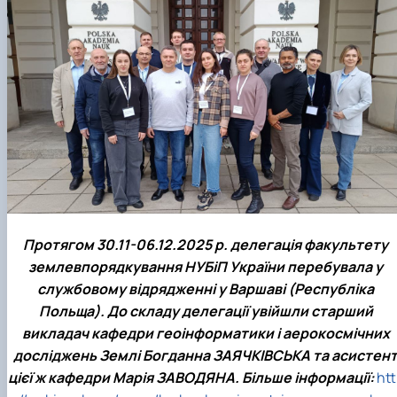
Протягом 30.11-06.12.2025 р. делегація факультету
землевпорядкування НУБіП України перебувала у
службовому відрядженні у Варшаві (Республіка
Польща). До складу делегації увійшли старший
викладач кафедри геоінформатики і аерокосмічних
досліджень Землі Богданна ЗАЯЧКІВСЬКА та асистен
цієї ж кафедри Марія ЗАВОДЯНА. Більше інформації:
htt