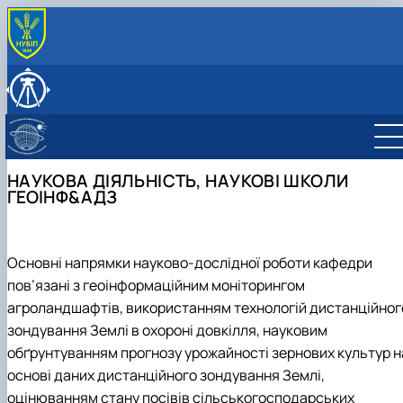
ABOUT
History (Mission & Vision)
RESEARCH
Key facts & figures
Main research directions
EDUCATION
Leadership & Staff
Lab descriptions
Degree Programs
INTERNATIONAL ACTIVITY
Structure (Laboratories & facilities, Research
Equipment & capabilities
Courses
Partner Institutions
NEWS & EVENTS
НАУКОВА ДІЯЛЬНІСТЬ, НАУКОВІ ШКОЛИ
centers/groups)
Projects & Grants
International projects
ГЕОІНФ&АДЗ
Contact Information
Publications
Mobility
Основні напрямки науково-дослідної роботи кафедри
пов’язані з геоінформаційним моніторингом
агроландшафтів, використанням технологій дистанційног
зондування Землі в охороні довкілля, науковим
обґрунтуванням прогнозу урожайності зернових культур н
основі даних дистанційного зондування Землі,
оцінюванням стану посівів сільськогосподарських