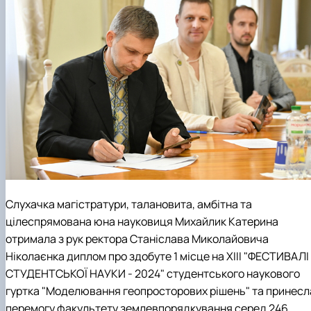
Слухачка магістратури, талановита, амбітна та
цілеспрямована юна науковиця Михайлик Катерина
отримала з рук ректора Станіслава Миколайовича
Ніколаєнка диплом про здобуте 1 місце на ХІІІ "ФЕСТИВАЛІ
СТУДЕНТСЬКОЇ НАУКИ - 2024" студентського наукового
гуртка "Моделювання геопросторових рішень" та принесл
перемогу факультету землевпорядкування серед 246