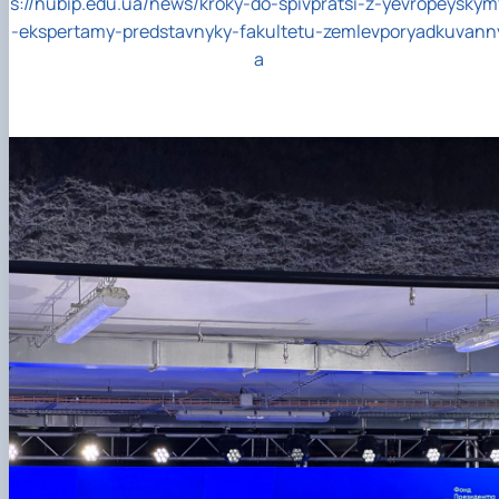
s://nubip.edu.ua/news/kroky-do-spivpratsi-z-yevropeyskym
-ekspertamy-predstavnyky-fakultetu-zemlevporyadkuvann
a