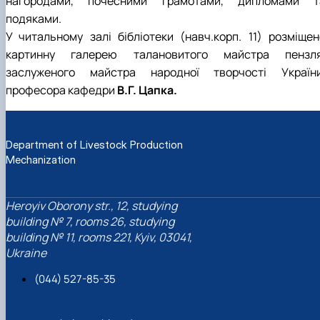
нагородами, почесними грамотами, дипломами т
подяками.
У читальному залі бібліотеки (навч.корп. 11) розміщен
картинну галерею талановитого майстра пензля
заслуженого майстра народної творчості України
професора кафедри
В.Г. Цапка.
Department of Livestock Production
Mechanization
Heroyiv Oborony str., 12, studying
building № 7, rooms 26, studying
building № 11, rooms 221, Kyiv, 03041,
Ukraine
(044) 527-85-35