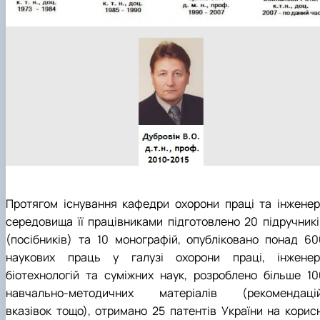
Протягом існування кафедри охорони праці та інженері
середовища її працівниками підготовлено 20 підручникі
(посібників) та 10 монографій, опубліковано понад 60
наукових праць у галузі охорони праці, інженері
біотехнологій та суміжних наук, розроблено більше 10
навчально-методичних матеріалів (рекомендацій
вказівок тощо), отримано 25 патентів України на корисн