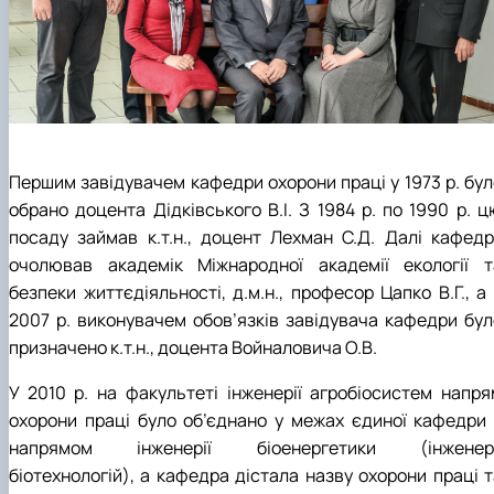
Першим завідувачем кафедри охорони праці у 1973 р. бул
обрано доцента Дідківського В.І. З 1984 р. по 1990 р. ц
посаду займав к.т.н., доцент Лехман С.Д. Далі кафедр
очолював академік Міжнародної академії екології т
безпеки життєдіяльності, д.м.н., професор Цапко В.Г., а
2007 р. виконувачем обов’язків завідувача кафедри бул
призначено к.т.н., доцента Войналовича О.В.
У 2010 р. на факультеті інженерії агробіосистем напря
охорони праці було об’єднано у межах єдиної кафедри 
напрямом інженерії біоенергетики (інженері
біотехнологій), а кафедра дістала назву охорони праці т