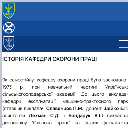
ПРО КАФЕДРУ
Історія кафедри
ОСВІТНІЙ ПРОЦЕС
Навчально-наукові лабораторії
Історія кафедри охорони праці
Навчальна робота
НАУКОВА ДІЯЛЬНІСТЬ
Історія кафедри механізації тваринництва
Робочі програми навчальних дисциплін
Наукова тематика
2025
Студентські наукові гуртки
ІСТОРІЯ КАФЕДРИ ОХОРОНИ ПРАЦІ
2026
Науковий гурток «Охорона праці в АПК»
Науковий гурток «Інженерія біоенергетики»
Науковий гурток «Інженерія та охорона прац
біоенергетиці»
Як самостійну, кафедру охорони праці було засновано 
Науковий гурток «Біотехнічні системи»
1973 р. при навчальній частині Українсько
Науковий гурток «Машиновикористання у
сільськогосподарської академії. До цього викладач
тваринництві»
Науковий гурток «Інноваційні технології
кафедри експлуатації машинно-тракторного парк
виробництва продукції тваринництва»
(старший викладач
Славенцов П.М.
, доцент
Шейко Е.П
Науковий гурток «Монтажник»
асистенти
Лехман С.Д.
і
Бондарук В.І.
) викладал
Науковий гурток «Механізація
дисципліну “Охорона праці” на різних факультета
тваринництва»