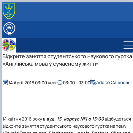
ABOUT
International Activity
ВСТУПНИКУ
Educational and Methodical Work
EDUCATION
Formative Activities
RESEARCH
Career Guidance Activities
Відкрите заняття студентського наукового гуртка
STAFF
Research Laboratory pf Scientific and Technical
STUDENT GROUPS
«Англійська мова у сучасному житті»
Translation
Student Scientific Club "Modern English for Scientifi
and Technical Purposes"
Student Scientific Club "Fundamentals of Profession
Add to Calendar
14 April 2016 03:00 year
03:00 - 03:00
Text Translation"
14 квітня 2016 року в
ауд. 15, корпус №1 о 15:00
відбудеться
відкрите заняття студентського наукового гуртка на тему