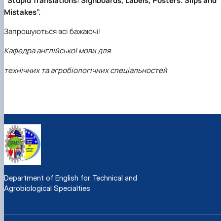
“
Stupid
Translations
:
Signboards
,
Labels
,
Posters
.
Slips
and
Mistakes
”.
Запрошуються всі бажаючі!
Кафедра англійської мови для
технічних та агробіологічних спеціальностей
Department of English for Technical and
Agrobiological Specialties