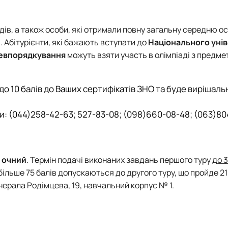
ups)
дів, а також особи, які отримали повну загальну середню ос
. Абітурієнти, які бажають вступати до
Національного уні
евпорядкування
можуть взяти участь в олімпіаді з предме
 до 10 балів до Ваших сертифікатів ЗНО та буде вирішал
 (044)258-42-63; 527-83-08; (098)660-08-48; (063)8
-
очний
. Термін подачі виконаних завдань першого туру
до 
більше 75 балів допускаються до другого туру, що пройде 21
Генерала Родімцева, 19, навчальний корпус № 1.