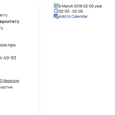
6 March 2018 02:00 year
02:00 - 02:00
віту
Add to Calendar
верситету
ту
ьною при
04-49-93
30 березня
 квітня