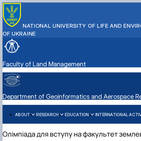
NATIONAL UNIVERSITY OF LIFE AND ENV
OF UKRAINE
Faculty of Land Management
Department of Geoinformatics and Aerospace Re
ABOUT
RESEARCH
EDUCATION
INTERNATIONAL ACTI
History (Mission & Vision)
Main research directions
Degree Programs
Partner Institutions
Key facts & figures
Lab descriptions
Courses
International projects
Олімпіада для вступу на факультет земл
Leadership & Staff
Equipment & capabilities
Mobility