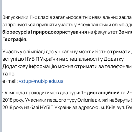
Structure (Laboratories & facilities, Research centers/gro
Projects & Grants
Contact Information
Publications
Випускники 11-х класів загальноосвітніх навчальних закла
запрошуються прийняти участь у Всеукраїнській олімпіаді
біоресурсів і природокористування
на факультет
Земл
Географія
.
Участь у олімпіаді дає унікальну можливість отримати
вступі до НУБіП України на спеціальності у Додатку.
Додаткову інформацію можна отримати за телефонами:
та по
e-mail:
vstup@nubip.edu.ua
Олімпіада проходитиме в два тури: 1 -
дистанційний
та 2 
2018 року
. Учасники першого туру Олімпіади, які наберуть 
2018 року на базі НУБіП України за адресою: м. Київ вул. 