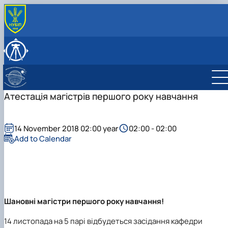
ABOUT
History (Mission & Vision)
RESEARCH
Key facts & figures
Main research directions
EDUCATION
Leadership & Staff
Lab descriptions
Degree Programs
INTERNATIONAL ACTIVITY
Structure (Laboratories & facilities, Research
Equipment & capabilities
Courses
Partner Institutions
Атестація магістрів першого року навчання
NEWS & EVENTS
centers/groups)
Projects & Grants
International projects
Contact Information
Publications
Mobility
14 November 2018 02:00 year
02:00 - 02:00
Add to Calendar
Шановні магістри першого року навчання!
14 листопада на 5 парі відбудеться засідання кафедри