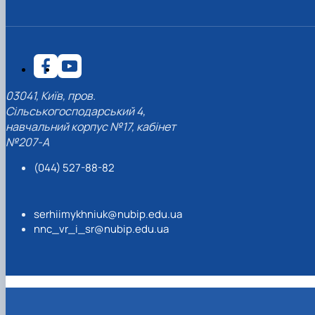
03041, Київ, пров.
Сільськогосподарський 4,
навчальний корпус №17, кабінет
№207-А
(044) 527-88-82
serhiimykhniuk@nubip.edu.ua
nnc_vr_i_sr@nubip.edu.ua