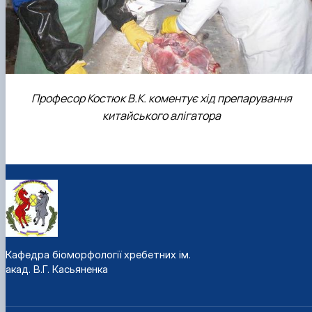
Професор Костюк В.К. коментує хід препарування
китайського алігатора
Кафедра біоморфології хребетних ім.
акад. В.Г. Касьяненка