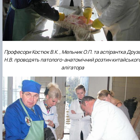
Професори Костюк В.К. , Мельник О.П. та аспірантка Друз
Н.В. проводять патолого-анатомічний розтин китайськог
алігатора