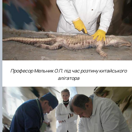
Професор Мельник О.П. під час розтину китайського
алігатора