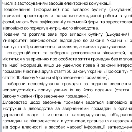
числі із застосуванням засобів електронної комунікації.
Повідомлення (інформація) про випадок булінгу (цькування
отримані проректором з навчально-методичної роботи в усн
формі, мають бути зафіксовані у письмовій формі та зареєстрова
відповідно до порядку внутрішнього діловодства.
Подання та розгляд заяв про випадки булінгу (цькування)
Університеті здійснюються відповідно до законів України «П
освіту» та «Про звернення громадян», зокрема з урахуванням:
- конфіденційності та заборони розголошення відомостей, 
містяться у зверненнях про особисте життя громадян без їх зго
та іншої інформації, якщо це ущемлює права й законні інтере
громадян (частина друга статті 30 Закону України «Про освіту» 
стаття 10 Закону України «Про звернення громадян»);
- заборони переслідування громадян за подання звернення
неприпустимість примушування їх до його подання (стаття
Закону України «Про звернення громадян»).
Діловодство щодо звернень громадян ведеться відповідно 
Інструкції з діловодства за зверненнями громадян в орган
державної влади і місцевого самоврядування, об’єднання
громадян, на підприємствах, в установах, організаціях незалеж
від форм власності, в засобах масової інформації, затверджен