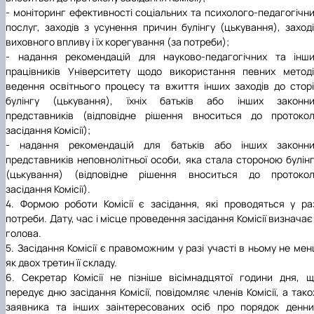
- моніторинг ефективності соціальних та психолого-педагогічн
послуг, заходів з усунення причин булінгу (цькування), заход
виховного впливу і їх корегування (за потреби);
- надання рекомендацій для науково-педагогічних та інши
працівників Університету щодо використання певних метод
ведення освітнього процесу та вжиття інших заходів до стор
булінгу (цькування), їхніх батьків або інших законни
представників (відповідне рішення вноситься до протокол
засідання Комісії);
- надання рекомендацій для батьків або інших законни
представників неповнолітньої особи, яка стала стороною булін
(цькування) (відповідне рішення вноситься до протокол
засідання Комісії).
4. Формою роботи Комісії є засідання, які проводяться у ра
потреби. Дату, час і місце проведення засідання Комісії визначає 
голова.
5. Засідання Комісії є правоможним у разі участі в ньому не ме
як двох третин її складу.
6. Секретар Комісії не пізніше вісімнадцятої години дня, 
передує дню засідання Комісії, повідомляє членів Комісії, а так
заявника та інших заінтересованих осіб про порядок денн