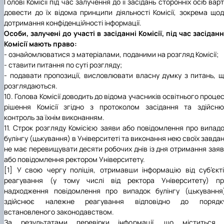
Голові Комісії під час залучення до її засідань сторонніх осіб вар
довести до їх відома принципи діяльності Комісії, зокрема що
дотримання конфіденційності інформації.
Особи, залучені до участі в засіданні Комісії, під час засідан
Комісії мають право:
- ознайомлюватися з матеріалами, поданими на розгляд Комісії;
- ставити питання по суті розгляду;
- подавати пропозиції, висловлювати власну думку з питань, 
розглядаються.
10. Голова Комісії доводить до відома учасників освітнього проце
рішення Комісії згідно з протоколом засідання та здійсн
контроль за їхнім виконанням.
11. Строк розгляду Комісією заяви або повідомлення про випад
булінгу (цькування) в Університеті та виконання нею своїх завда
не має перевищувати десяти робочих днів із дня отримання зая
або повідомлення ректором Університету.
[1] У свою чергу поліція, отримавши інформацію від суб’єкт
реагування (у тому числі від ректора Університету) пр
надходження повідомлення про випадок булінгу (цькування
здійснює належне реагування відповідно до порядку
встановленого законодавством.
За результатами перевірки інформації, що міститься 