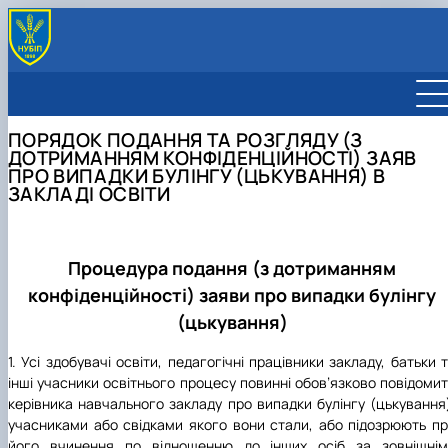
ПРО ЦЕНТР
НОРМАТИВНІ ДОКУМЕНТИ
ПОРЯДОК ПОДАННЯ ТА РОЗГЛЯДУ (З
ДОТРИМАННЯМ КОНФІДЕНЦІЙНОСТІ) ЗАЯВ
ПРО ВИПАДКИ БУЛІНГУ (ЦЬКУВАННЯ) В
ЗАКЛАДІ ОСВІТИ
Процедура подання (з дотриманням
конфіденційності) заяви про випадки булінгу
(цькування)
1. Усі здобувачі освіти, педагогічні працівники закладу, батьки 
інші учасники освітнього процесу повинні обов’язково повідоми
керівника навчального закладу про випадки булінгу (цькування
учасниками або свідками якого вони стали, або підозрюють п
його вчинення по відношенню до інших осіб за зовнішнім