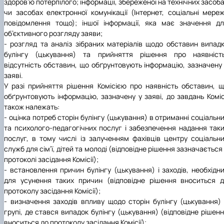
здоров’ю потерпілого; інформації, збереженої на технічних засоб
чи засобах електронної комунікації (Інтернет, соціальні мереж
повідомлення тощо); іншої інформації, яка має значення д
об’єктивного розгляду заяви;
- розгляд та аналіз зібраних матеріалів щодо обставин випад
булінгу (цькування) та прийняття рішення про наявність
відсутність обставин, що обґрунтовують інформацію, зазначену
заяві.
У разі прийняття рішення Комісією про наявність обставин, 
обґрунтовують інформацію, зазначену у заяві, до завдань Коміс
також належать:
- оцінка потреб сторін булінгу (цькування) в отриманні соціальн
та психолого-педагогічних послуг і забезпечення надання так
послуг, в тому числі із залученням фахівців центру соціальн
служб для сім’ї, дітей та молоді (відповідне рішення зазначається
протоколі засідання Комісії);
- встановлення причин булінгу (цькування) і заходів, необхідн
для усунення таких причин (відповідне рішення вноситься 
протоколу засідання Комісії);
- визначення заходів впливу щодо сторін булінгу (цькування)
групі, де стався випадок булінгу (цькування) (відповідне рішен
вноситься до протоколу засідання Комісії);