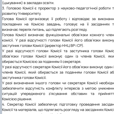
(цькування) в закладах освіти.
3. Головою Комісії є проректор з науково-педагогічної роботи 
розвитку Університету.
Голова Комісії організовує її роботу і відповідає за виконан
покладених на Комісію завдань, головує на її засіданнях 
визначає перелік питань, що підлягають розгляду.
Голова Комісії визначає функціональні обов’язки кожного чле
комісії. У разі відсутності голови Комісії його обов’язки викон
заступник голови Комісії (директор ННЦ ВР і СР).
У разі відсутності голови Комісії та заступника голови Коміс
обов’язки голови Комісії виконує один із членів Комісії, як
обирається Комісією за поданням її секретаря.
У разі відсутності секретаря Комісії його обов’язки виконує один 
членів Комісії, який обирається за поданням голови Комісії а
заступника голови Комісії.
У разі визначення іншого голови чи секретаря Комісії необхід
забезпечити відсутність конфлікту інтересів з метою уникнен
ситуацій упередженого з’ясування обставин та прийнятт
Комісією рішення.
4. Секретар Комісії забезпечує підготовку проведення засіда
Комісії та матеріалів, що підлягають розгляду на засіданнях Комісі