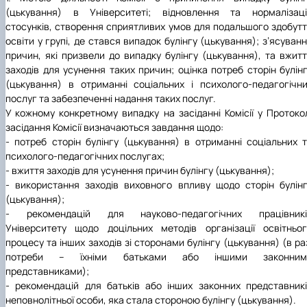
(цькування) в Університеті; відновлення та нормалізаці
стосунків, створення сприятливих умов для подальшого здобут
освіти у групі, де стався випадок булінгу (цькування); з’ясуван
причин, які призвели до випадку булінгу (цькування), та вжит
заходів для усунення таких причин; оцінка потреб сторін булін
(цькування) в отриманні соціальних і психолого-педагогічн
послуг та забезпеченні надання таких послуг.
У кожному конкретному випадку на засіданні Комісії у Протоко
засідання Комісії визначаються завдання щодо:
- потреб сторін булінгу (цькування) в отриманні соціальних 
психолого-педагогічних послугах;
- вжиття заходів для усунення причин булінгу (цькування);
- використання заходів виховного впливу щодо сторін булін
(цькування);
- рекомендацій для науково-педагогічних працівникі
Університету щодо доцільних методів організації освітньо
процесу та інших заходів зі сторонами булінгу (цькування) (в ра
потреби – їхніми батьками або іншими законним
представниками);
- рекомендацій для батьків або інших законних представник
неповнолітньої особи, яка стала стороною булінгу (цькування).