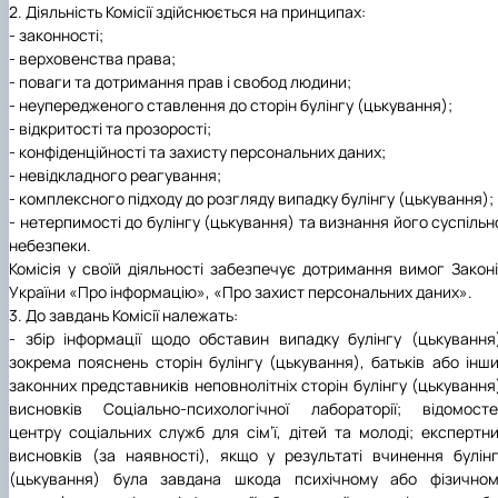
2. Діяльність Комісії здійснюється на принципах:
- законності;
- верховенства права;
- поваги та дотримання прав і свобод людини;
- неупередженого ставлення до сторін булінгу (цькування);
- відкритості та прозорості;
- конфіденційності та захисту персональних даних;
- невідкладного реагування;
- комплексного підходу до розгляду випадку булінгу (цькування);
- нетерпимості до булінгу (цькування) та визнання його суспільн
небезпеки.
Комісія у своїй діяльності забезпечує дотримання вимог Закон
України «Про інформацію», «Про захист персональних даних».
3. До завдань Комісії належать:
- збір інформації щодо обставин випадку булінгу (цькування
зокрема пояснень сторін булінгу (цькування), батьків або інш
законних представників неповнолітніх сторін булінгу (цькування
висновків Соціально-психологічної лабораторії; відомост
центру соціальних служб для сім’ї, дітей та молоді; експертн
висновків (за наявності), якщо у результаті вчинення булін
(цькування) була завдана шкода психічному або фізичном