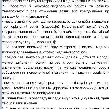
постановою Кабінету Міністрів України від 14 квітня 1997 р. № 348.
2. Проректор з науковоо-педагогічної роботи та розвитк
Університету у разі отримання заяви або повідомлення пр
випадок булінгу (цькування):
- невідкладно у строк, що не перевищує однієї доби, повідомл
територіальний орган (підрозділ) Національної поліції Украї
(підрозділ ювенальної превенції), принаймні одного з батьків а
інших законних представників неповнолітньої особи, яка ста
стороною булінгу (цькування)[1];
- за потреби викликає бригаду екстреної (швидкої) медичн
допомоги для надання екстреної медичної допомоги;
- повідомляє центр соціальних служб для сім’ї, дітей та молоді
метою здійснення оцінки потреб сторін булінгу (цькування
визначення соціальних послуг та методів соціальної робот
забезпечення психологічної підтримки та надання соціальн
послуг;
- скликає засідання Комісії з розгляду випадків булінгу (цькуванн
(далі – Комісія) не пізніше ніж упродовж трьох робочих днів з д
отримання заяви або повідомлення.
IІ. Склад Комісії з розгляду випадків булінгу (цькування), пра
та обов’язки її членів
1. Склад Комісії затверджується наказом ректора Університе