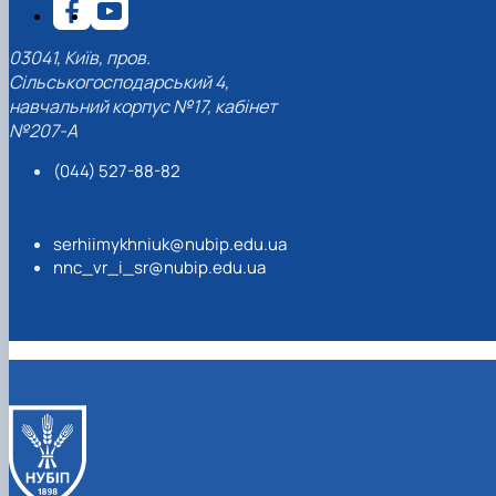
03041, Київ, пров.
Сільськогосподарський 4,
навчальний корпус №17, кабінет
№207-А
(044) 527-88-82
serhiimykhniuk@nubip.edu.ua
nnc_vr_i_sr@nubip.edu.ua