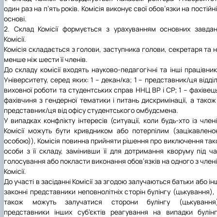
один раз на п’ять років. Комісія виконує свої обов’язки на постійн
основі.
2. Склад Комісії формується з урахуванням основних завда
Комісії.
Комісія складається з голови, заступника голови, секретаря та 
менше ніж шести її членів.
До складу комісії входять науково-педагогічні та інші працівни
Університету, серед яких: 1 – декан/ка; 1 – представник/ця відді
виховної роботи та студентських справ ННЦ ВР і СР; 1 – фахівец
фахівчиня з гендерної тематики і питань дискримінації, а також
представник/ця від офісу студентського омбудсмена.
У випадках конфлікту інтересів (ситуації, коли будь-хто із член
Комісії можуть бути кривдником або потерпілим (зацікавлен
особою)), Комісія повинна прийняти рішення про виключення так
особи з її складу, замінивши її для дотримання кворуму під ч
голосування або покласти виконання обов’язків на одного з член
Комісії.
До участі в засіданні Комісії за згодою залучаються батьки або ін
законні представники неповнолітніх сторін булінгу (цькування),
також можуть залучатися сторони булінгу (цькування)
представники інших суб’єктів реагування на випадки булін