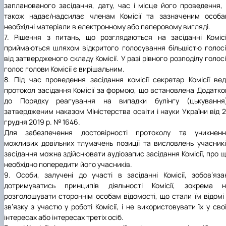
запланованого засідання, дату, час і місце його проведення,
також надає/надсилає членам Комісії та зазначеним особа
необхідні матеріали в електронному або паперовому вигляді.
7. Рішення з питань, що розглядаються на засіданні Комісі
приймаються шляхом відкритого голосування більшістю голос
від затвердженого складу Комісії. У разі рівного розподілу голос
голос голови Комісії є вирішальним.
8. Під час проведення засідання комісії секретар Комісії ве
протокол засідання Комісії за формою, що встановлена Додатк
до Порядку реагування на випадки булінгу (цькування)
затвердженим наказом Міністерства освіти і науки України від 
грудня 2019 р. № 1646.
Для забезпечення достовірності протоколу та уникненн
можливих довільних тлумачень позиції та висловлень учасник
засідання можна здійснювати аудіозапис засідання Комісії, про 
необхідно попередити його учасників.
9. Особи, залучені до участі в засіданні Комісії, зобов’яза
дотримуватись принципів діяльності Комісії, зокрема н
розголошувати стороннім особам відомості, що стали їм відомі
зв’язку з участю у роботі Комісії, і не використовувати їх у сво
інтересах або інтересах третіх осіб.