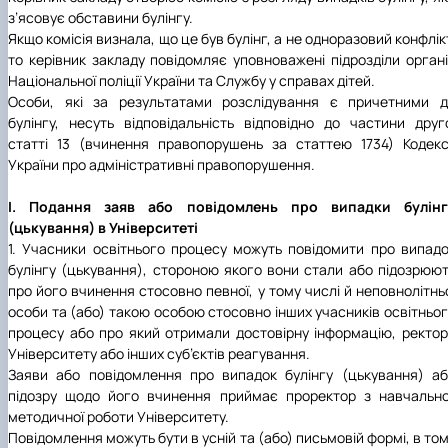
з’ясовує обставини булінгу.
Якщо комісія визнала, що це був булінг, а не одноразовий конфлік
то керівник закладу повідомляє уповноважені підрозділи орган
Національної поліції України та Службу у справах дітей.
Особи, які за результатами розслідування є причетними д
булінгу, несуть відповідальність відповідно до частини друг
статті 13 (вчинення правопорушень за статтею 1734) Кодек
України про адміністративні правопорушення.
І. Подання заяв або повідомлень про випадки булінг
(цькування) в Університеті
1. Учасники освітнього процесу можуть повідомити про випад
булінгу (цькування), стороною якого вони стали або підозрюю
про його вчинення стосовно певної, у тому числі й неповнолітнь
особи та (або) такою особою стосовно інших учасників освітньо
процесу або про який отримали достовірну інформацію, ректо
Університету або інших суб’єктів реагування.
Заяви або повідомлення про випадок булінгу (цькування) а
підозру щодо його вчинення приймає проректор з навчальн
методичної роботи Університету.
Повідомлення можуть бути в усній та (або) письмовій формі, в то