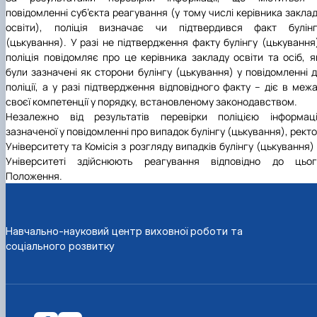
повідомленні суб’єкта реагування (у тому числі керівника закла
освіти), поліція визначає чи підтвердився факт булінг
(цькування). У разі не підтвердження факту булінгу (цькування
поліція повідомляє про це керівника закладу освіти та осіб, я
були зазначені як сторони булінгу (цькування) у повідомленні 
поліції, а у разі підтвердження відповідного факту – діє в меж
своєї компетенції у порядку, встановленому законодавством.
Незалежно від результатів перевірки поліцією інформації
зазначеної у повідомленні про випадок булінгу (цькування), рект
Університету та Комісія з розгляду випадків булінгу (цькування)
Університеті здійснюють реагування відповідно до цьог
Положення.
Навчально-науковий центр виховної роботи та
соціального розвитку