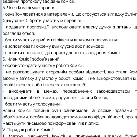
ведення протоколу засідань Комісії.
5. Член Комісії має право:
- ознайомлюватися з матеріалами, що стосуються випадку булін
(цькування), брати участь у їх перевірці;
- подавати пропозиції, висловлювати власну думку з питань, 
розглядаються;
- брати участь у прийнятті рішення шляхом голосування;
- висловлювати окрему думку усно або письмово;
- вносити пропозиції до порядку денного засідання Комісії.
6. Член Комісії зобов’язаний:
- особисто брати участь у роботі Комісії;
- не розголошувати стороннім особам відомості, що стали йо
відомі у зв’язку з участю у роботі Комісії, і не використовувати їх
своїх інтересах або інтересах третіх осіб;
- виконувати в межах, передбачених законодавством т
посадовими обов’язками, доручення голови Комісії;
- брати участь у голосуванні.
Члени Комісії повинні бути ознайомлені зі своїми правами 
обов’язками, особливо щодо дотримання конфіденційності, про 
мають бути письмово поінформовані під підпис.
V. Порядок роботи Комісії
1. Метою діяльності Комісії є припинення випадку булінг