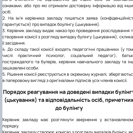
ознаками, або про які отримали достовірну інформацію від інш
осіб.
2. На ім’я керівника закладу пишеться заява (конфіденційніс
гарантується) про випадок боулінгу (цькування).
3. Керівник закладу видає наказ про проведення розслідування 
створення комісії з розгляду випадку булінгу (цькування), склик
її засідання.
4. До складу такої комісії входять педагогічні працівники (у то
числі практичний психолог, соціальний педагог), батьк
постраждалого та булерів, керівник навчального закладу та ін
зацікавлені особи.
5. Рішення комісії реєструються в окремому журналі, зберігають
в паперовому вигляді з оригіналами підписів усіх членів комісії.
Порядок реагування на доведені випадки булінг
(цькування) та відповідальність осіб, причетни
до булінгу
Керівник закладу має розглянути звернення у встановлено
порядку.
Керівник закладу створює комісію з розгляду випадків булінгу, я