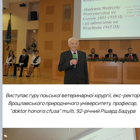
Виступає гуру поьської ветеринарної хірургії, екс-ректор
Вроцлавського природничого університету, професор,
"doktor honoris cfusa" multi, 92-річний Рішард Бадура