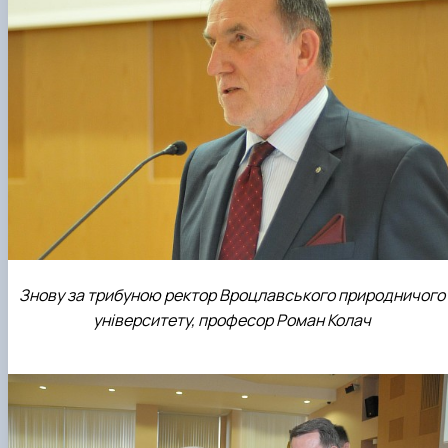
Знову за трибуною ректор Вроцлавського природничого
університету, професор Роман Колач