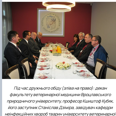
Під час дружнього обіду (зліва на право): декан
факультету ветеринарної медицини Вроцлавського
природничого університету, професор Кшиштоф Кубяк,
його заступник Станіслав Дзіміра, завідувач кафедри
неінфекційних хвороб тварин університету ветеринарної