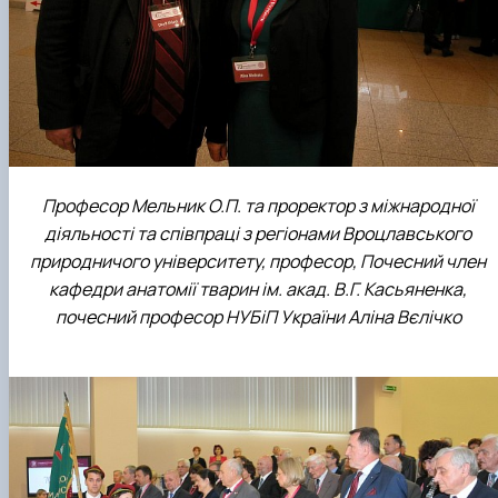
Професор Мельник О.П. та проректор з міжнародної
діяльності та співпраці з регіонами Вроцлавського
природничого університету, професор, Почесний член
кафедри анатомії тварин ім. акад. В.Г. Касьяненка,
почесний професор НУБіП України Аліна Вєлічко