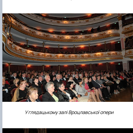
У глядацькому залі Вроцлавської опери