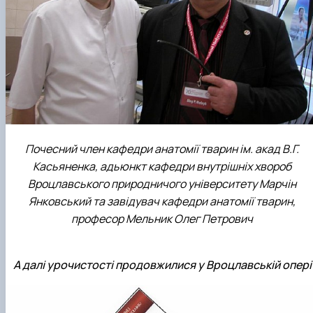
Почесний член кафедри анатомії тварин ім. акад В.Г.
Касьяненка, адьюнкт кафедри внутрішніх хвороб
Вроцлавського природничого університету Марчін
Янковський та завідувач кафедри анатомії тварин,
професор Мельник Олег Петрович
А далі урочистості продовжилися у Вроцлавській опері