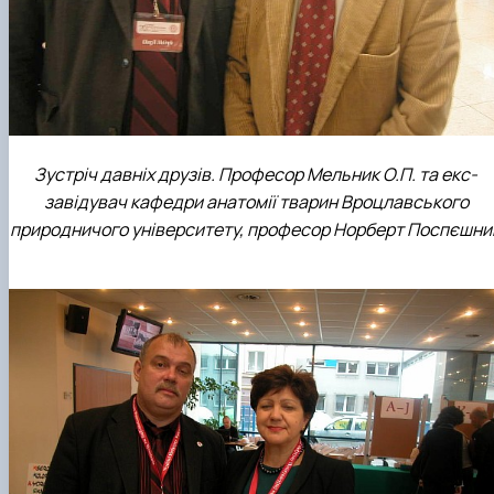
Зустріч давніх друзів. Професор Мельник О.П. та екс-
завідувач кафедри анатомії тварин Вроцлавського
природничого університету, професор Норберт Поспєшни