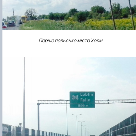
Перше польське місто Хелм