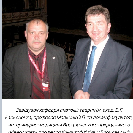
Завідувач кафедри анатомії тварин ім. акад. В.Г.
Касьяненка, професор Мельник О.П. та декан факультету
ветеринарної медицини Вроцлавського природничого
університету, професор Кшиштоф Кубяк у Вроцлавській