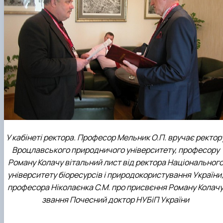
У кабінеті ректора. Професор Мельник О.П. вручає ректор
Вроцлавського природничого університету, професору
Роману Колачу вітальний лист від ректора Національног
університету біоресурсів і природокористування України
професора Ніколаєнка С.М. про присвєння Роману Колач
звання Почесний доктор НУБіП України