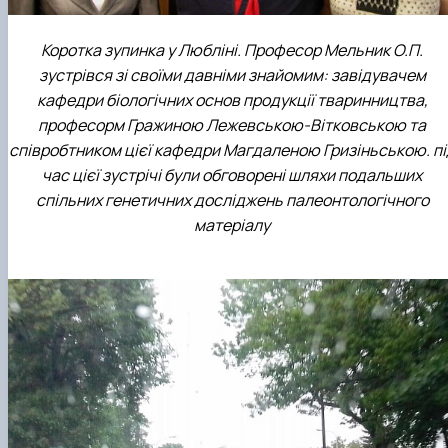
Коротка зупинка у Любліні. Професор Мельник О.П.
зустрівся зі своїми давніми знайомим: завідувачем
кафедри біологічних основ продукції тваринництва,
професорм Гражиною Лежевською-Вітковською та
співробтником цієї кафедри Магдаленою Гризіньською. пі
час цієї зустрічі були обговорені шляхи подальших
спільних генетичних досліджень палеонтологічного
матеріалу