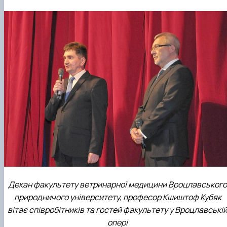
Декан факультету ветринарної медицини Вроцлавського
природничого університету, професор Кшиштоф Кубяк
вітає співробітників та гостей факультету у Вроцлавські
опері