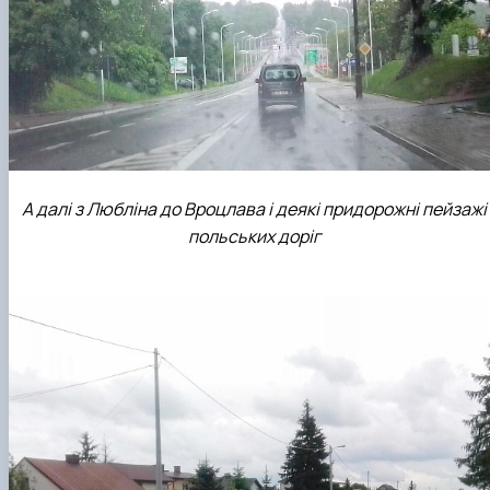
А далі з Любліна до Вроцлава і деякі придорожні пейзажі
польських доріг