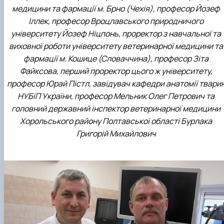
медицини та фармації м. Брно (Чехія), професор Йозеф
Іллек, професор Вроцлавського природничого
університету Йозеф Ніцпонь, проректор з навчальної та
виховної роботи університету ветеринарної медицини та
фармації м. Кошице (Словаччина), професор Зіта
Файксова, перший проректор цього ж університету,
професор Юрай Пістл, завідувач кафедри анатомії твари
НУБіП України, професор Мельник Олег Петрович та
головний державний інспектор ветеринарної медицини
Хорольського району Полтавської області Бурлака
Григорій Михайлович