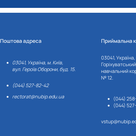
Поштова адреса
Приймальна к
03041, Україна, 
03041, Україна, м. Київ,
Горіхуватський 
вул. Героїв Оборони, буд. 15.
навчальний кор
№ 12.
(044) 527-82-42
rectorat@nubip.edu.ua
(044) 258
(044) 527
vstup@nubip.e