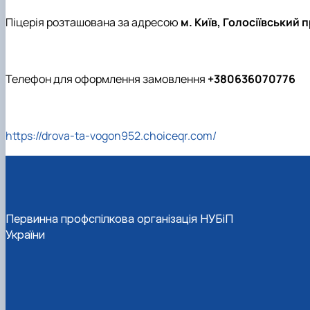
Піцерія розташована за адресою
м. Київ, Голосіївський 
Телефон для оформлення замовлення
+380636070776
https://drova-ta-vogon952.choiceqr.com/
Первинна профспілкова організація НУБіП
України