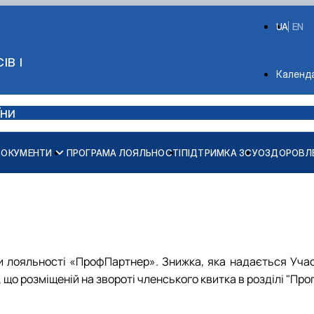
UA
EN
ІВ І
Depart
Календ
їни
ОКУМЕНТИ
ПРОГРАМА ЛОЯЛЬНОСТІ
ПІДТРИМКА ЗСУ
ОЗДОРОВЛЕ
Заява на вступ до членів профспілки
Заява на надання грошової допомоги
Заява на надання дитячої путівки в ДОЗ "Чайка"
ми лояльності «ПрофПартнер». Знижка, яка надається Уча
 що розміщеній на звороті членського квитка в розділі "Про