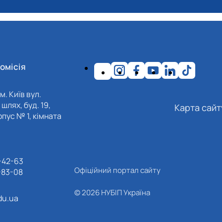
омісія
м. Київ вул.
шлях, буд. 19,
Карта сайт
пус № 1, кімната
-42-63
Офіційний портал сайту
-83-08
© 2026 НУБІП Україна
du.ua