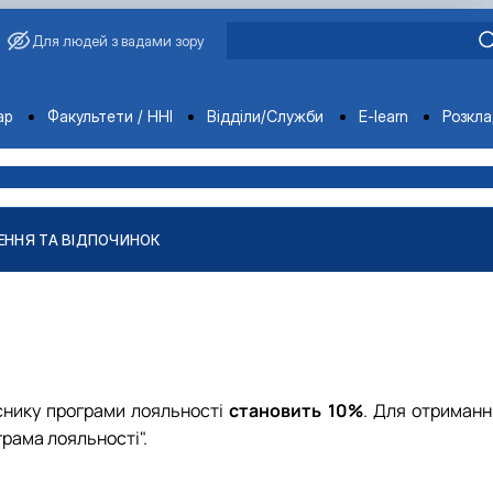
Для людей з вадами зору
ments
ар
Факультети / ННІ
Відділи/Служби
E-learn
Розкл
ННЯ ТА ВІДПОЧИНОК
снику програми лояльності
становить 10%
. Для отриманн
грама лояльності".