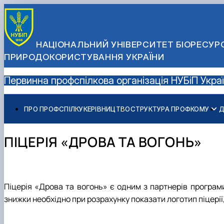
НАЦІОНАЛЬНИЙ УНІВЕРСИТЕТ БІОРЕСУРС
ПРИРОДОКОРИСТУВАННЯ УКРАЇНИ
Первинна профспілкова організація НУБіП Укра
ПРО ПРОФСПІЛКУ
КЕРІВНИЦТВО
СТРУКТУРА ПРОФКОМУ
Д
Склад профкому
Колективний договір
Комісії профкому
Зразки заяв
ПІЦЕРІЯ «ДРОВА ТА ВОГОНЬ»
Піцерія «Дрова та вогонь» є одним з партнерів програ
знижки необхідно при розрахунку показати логотип піцерії,