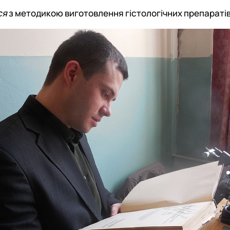
ся
з методикою виготовлення гістологічних препаратів 