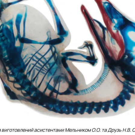
виготовлений асистентами Мельником О.О. та Друзь Н.В. Сині