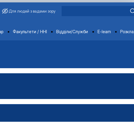
Для людей з вадами зору
ments
ар
Факультети / ННІ
Відділи/Служби
E-learn
Розкл