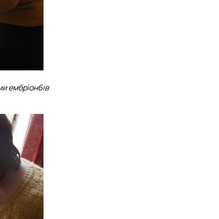
ми ембріон6ів