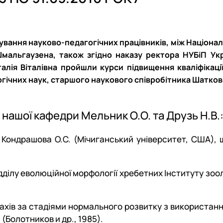
тажування науково-педагогічних працівників, між Націо
 Шмальгаузена, також згідно наказу ректора НУБіП Укр
ія Віталівна пройшли курси підвищення кваліфікації 
огічних наук, старшого наукового співробітника Шатков
 нашої кафедри Мельник О.О. та Друзь Н.В.
ра Кондрашова О.С. (Мічиганський університет, США),
ілу еволюційної морфології хребетних Інституту зооло
хів за стадіями нормального розвитку з використанням
 (Болотников и др., 1985).