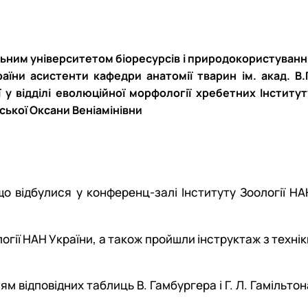
нальним університетом біоресурсів і природокористуванн
аїни асистенти кафедри анатомії тварин ім. акад. В.Г
у відділі еволюційної морфології хребетних Інститут
ської Оксани Веніамінівни
:
 що відбулися у конференц-залі Інституту Зоології НА
гії НАН України, а також пройшли інструктаж з технік
 відповідних таблиць В. Гамбургера і Г. Л. Гамільтон