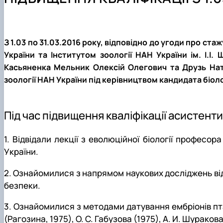
Почесні члени кафедри
Навчальні лабораторії
Студентські наукові гуртки
Галерея кафедри
Навчальна література
ННВЛ «Центр біоморфологічних технологій»
Галерея музею
Профорієнтаційна робота
З 1.03 по 31.03.2016 року, відповідно до угоди про с
Про нас говорять та пишуть
України та Інститутом зоології НАН України ім. І.І.
Касьяненка Мельник Олексій Олегович та Друзь Натал
зоології НАН України під керівництвом кандидата біол
Під час підвищення кваліфікації асистенти
1. Відвідали лекції з еволюційної біології професо
України.
2. Ознайомилися з напрямом наукових досліджень відд
безпеки.
3. Ознайомилися з методами датування ембріонів пта
(Рагозина, 1975), О. С. Габузова (1975), А. И. Шуракова