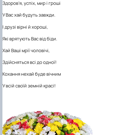
Здоров’я, успіх, мир і гроші
У Вас хай будуть завжди.
І друзі вірні й хороші,
Які врятують Вас від біди.
Хай Ваші мрії чоловічі,
Здійсняться всі до одної!
Кохання нехай буде вічним
У всій своїй земній красі!