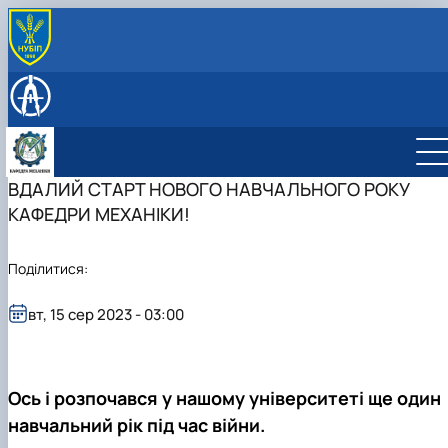
ПРО КАФЕДРУ
Співробітники кафедри
НАВЧАЛЬНА РОБОТА
Історія кафедри
Навчальна робота
НАУКОВА РОБОТА
Співпраця
Робочі програми навчальних дисциплін
Наукова робота
ОСВІТНІ ПРОГРАМИ
Робочі програми навчальних дисциплін 202
Освітньо-професійна програма "Машинобудування
ВДАЛИЙ СТАРТ НОВОГО НАВЧАЛЬНОГО РОКУ
2026 н.р.
2025-2026 н.р.
КАФЕДРИ МЕХАНІКИ!
Робочі програми навчальних дисциплін 202
Освітні компоненти (робочі програми) ОПП
2027 н.р.
"Машинобудування" 2025-2026 н.р.
Поділитися:
вт, 15 сер 2023 - 03:00
Ось і розпочався у нашому університеті ще один
навчальний рік під час війни.