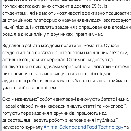
групах частка активних студентів досягає 95 %. Із
студентами, які не мають можливості ефективно працювати 
дистанційною платформою навчання викладачі застосовуют
інший підхід. Їм ставлять завдання з опрацювання відповідн
розділів дисциплін у підручниках і практикумах.
Віддалена робота має деякі позитивні моменти. Сучасні
студенти тісно пов’язані з Інтернетом і мобільним зв’язком,
активні в соціальних мережах. Отримавши доступ до
спілкування із викладачами через мобільні додатки – окремі 
них проявляють значно вищу активність, ніж під час
аудиторної роботи, вони задають багато питань і приймают
участь в обговоренні тем.
Окрім навчальної роботи викладачі виконують багато інших.
Наразі співробітники кафедри пишуть статті та монографії,
готують перевидання підручників, працюють над
дисертаціями, ведуть роботу з наповнення і публікації
Animal Science and Food Technology
наукового журналу
та