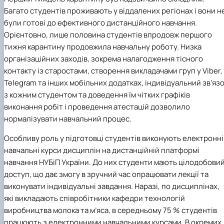
Багато студентів проживають у віддалених регіонах і вони н
були готові до ефективного дистанційного навчання.
Орієнтовно, лише половина студентів впродовж першого
тижня карантину продовжила навчальну роботу. Низка
організаційних заходів, зокрема налагодження тісного
контакту із старостами, створення викладачами груп у
Viber
,
Telegram
та інших мобільних додатках, індивідуальний зв’яз
з кожним студентом та доведення їм чітких графіків
виконання робіт і проведення атестацій дозволило
нормалізувати навчальний процес.
Особливу роль у підготовці студентів виконують електронні
навчальні курси дисциплін на дистанційній платформі
навчання НУБіП України. До них студенти мають цілодобови
доступ, що дає змогу в зручний час опрацювати лекції та
виконувати індивідуальні завдання. Наразі, по дисциплінах,
які викладають співробітники кафедри технологій
виробництва молока та м’яса, в середньому 75 % студентів
працюють з електронними навчальними курсами. В окремих