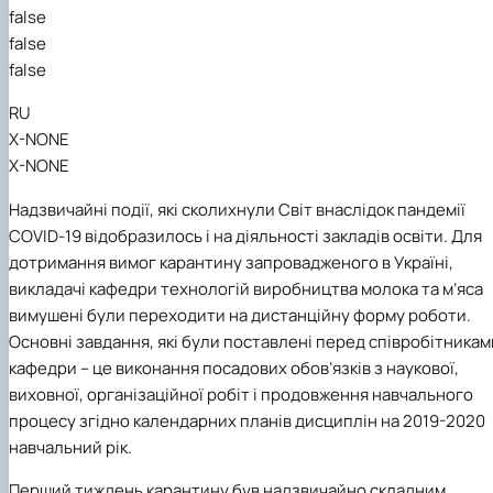
false
false
false
RU
X-NONE
X-NONE
Надзвичайні події, які сколихнули Світ внаслідок пандемії
COVID
-19 відобразилось і на діяльності закладів освіти. Для
дотримання вимог карантину запровадженого в Україні,
викладачі кафедри технологій виробництва молока та м’яса
вимушені були переходити на дистанційну форму роботи.
Основні завдання, які були поставлені перед співробітникам
кафедри – це виконання посадових обов’язків з наукової,
виховної, організаційної робіт і продовження навчального
процесу згідно календарних планів дисциплін на 2019-2020
навчальний рік.
Перший тиждень карантину був надзвичайно складним.