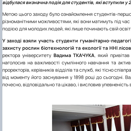
відбулася визначна подія для студентів, які вступили у
Метою цього заходу було ознайомлення студентів-першок
різноманітними можливостями, які вони матимуть під ч
подією для молодих людей, які лише починають свій освіт
У заході взяли участь студенти
гуманітарно-педагог
захисту рослин біотехнологій та екології та ННІ ліс
ректора університету
Вадима ТКАЧУКА
, який привіта
наголосив на важливості сумлінного навчання та актив
проректорів, керівників відділів та служб, які тісно спів
від моменту його заснування у 1898 році до сьогодні. 
почесно, відповідально та цікаво, і висловив упевненість 