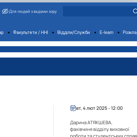
Для людей з вадами зору
ments
ар
Факультети / ННІ
Відділи/Служби
E-learn
Розкл
вт, 4 лют 2025 - 12:00
Дарина АТЯКШЕВА,
фахівчиня відділу виховної
роботи та студентських спра