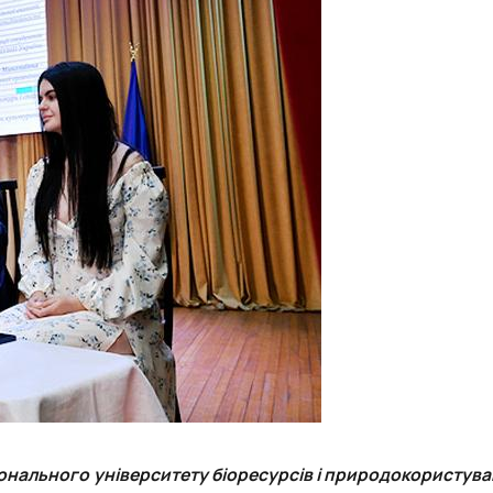
іонального університету біоресурсів і природокористува