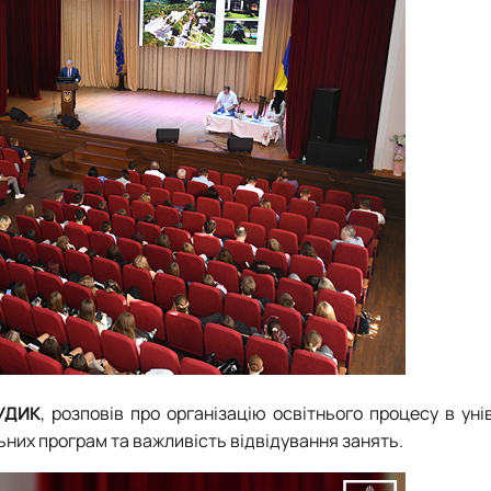
УДИК
, розповів про організацію освітнього процесу в уні
них програм та важливість відвідування занять.