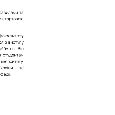
правилами та
ою стартовою
 факультету
ся з виступу
йбутнє. Він
ив студентам
університету,
України — це
фесії.