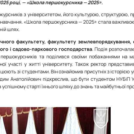
 2025 році, — «Школа першокурсника — 2025».
урсників з університетом, його культурою, структурою, 
ас навчання. «Школа першокурсника — 2025» стала важлив
ній шлях.
ічного факультету, факультету землевпорядкування,
ового і садово-паркового господарства
. Подія розпочала
в першокурсників та поділився своїми побажаннями на ма
ної участі у житті університету. Також ректор представ
працюють зі студентами. Він ознайомив присутніх з історією 
Вадим Анатолійович підкреслив, що бути студентом НУБіП 
в успішному старті їхнього шляху до знань та майбутньої про