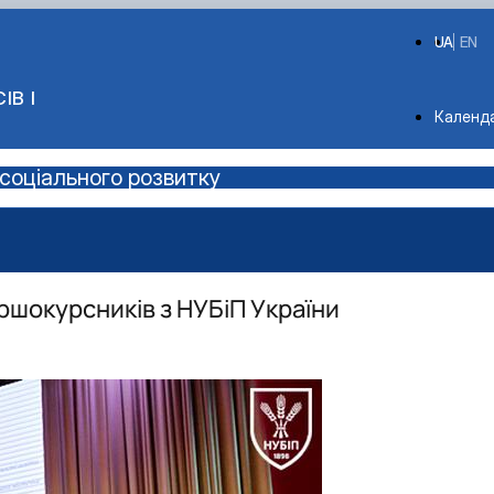
UA
EN
ІВ І
Depart
Календ
соціального розвитку
ершокурсників з НУБіП України