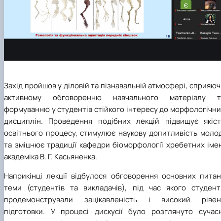
Захід пройшов у діловій та пізнавальній атмосфері, сприяю
активному обговоренню навчального матеріалу т
формуванню у студентів стійкого інтересу до морфологічн
дисциплін. Проведення подібних лекцій підвищує якіст
освітнього процесу, стимулює наукову допитливість молод
та зміцнює традиції кафедри біоморфології хребетних іме
академіка В. Г. Касьяненка.
Наприкінці лекції відбулося обговорення основних питан
теми (студентів та викладачів), під час якого студент
продемонстрували зацікавленість і високий рівен
підготовки. У процесі дискусії було розглянуто сучасн