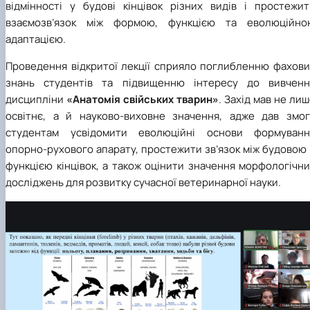
відмінності у будові кінцівок різних видів і простежит
взаємозв’язок між формою, функцією та еволюційно
адаптацією.
Проведення відкритої лекції сприяло поглибленню фахови
знань студентів та підвищенню інтересу до вивченн
дисципліни
«Анатомія свійських тварин»
. Захід мав не ли
освітнє, а й науково-виховне значення, адже дав змог
студентам усвідомити еволюційні основи формуванн
опорно-рухового апарату, простежити зв’язок між будовою
функцією кінцівок, а також оцінити значення морфологічн
досліджень для розвитку сучасної ветеринарної науки.