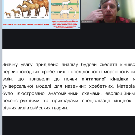
Значну увагу приділено аналізу будови скелета кінціво
первинноводних хребетних і послідовності морфологічни
змін, що призвели до появи
п’ятипалої кінцівки
я
універсальної моделі для наземних хребетних. Матеріа
було ілюстровано анатомічними схемами, еволюційним
реконструкціями та прикладами спеціалізації кінцівок 
різних видів свійських тварин.