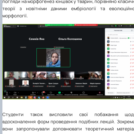
погляди на морфогенез кінцівок у тварин, порівняно класич
теорії з новітніми даними ембріології та еволюційно
морфології.
Студенти також висловили свої побажання щод
вдосконалення форм проведення подібних лекцій. Зокрема
вони запропонували доповнювати теоретичний матеріа