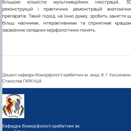
більшою кількістю мультимедійних ілюстрацій, 3D
реконструкцій і практичних демонстрацій анатомічни
препаратів. Такий підхід, на їхню думку, зробить заняття 
більш наочними, інтерактивними та сприятиме кращом
засвоєнню складних морфологічних понять.
Доцент кафедри біоморфології хребетних ім. акад. В. Г. Касьяненк
Станіслав ГАРКУША
Кафедра біоморфології хребетних ім.