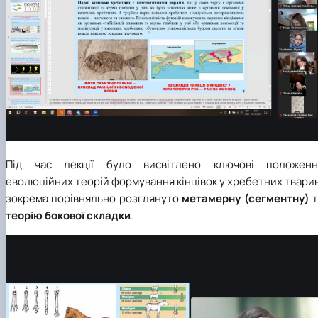
Під час лекції було висвітлено ключові положенн
еволюційних теорій формування кінцівок у хребетних твари
зокрема порівняльно розглянуто
метамерну (сегментну)
т
теорію бокової складки
.