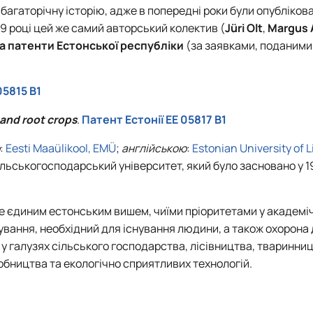
багаторічну історію, адже в попередні роки були опублікова
19 році цей же самий авторський колектив (
Jüri Olt
,
Margus 
а патенти Естонської республіки
(за заявками, поданими 
05815 B1
and root crops
.
Патент Естонії EE 05817 B1
:
Eesti Maaülikool, EMÜ
;
англійською
:
Estonian University of 
ільськогосподарський університет, який було засновано у 19
е єдиним естонським вишем, чиїми пріоритетами у академіч
вання, необхідний для існування людини, а також охорона д
у галузях сільського господарства, лісівництва, тваринниц
обництва та екологічно сприятливих технологій.