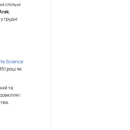
ні спільні
Arak
,
у грудні
Life Science
51 році як
ній та
овкілля і
тва,