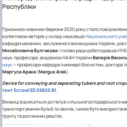
Співпраця
Республіки
Приємною новиною березня 2020 року стало повідомленн
колективом авторів у складі науковців
Національного унів
кафедри механіки, заслуженого винахідника України, докт
Михайловича Булгакова
і голови ради роботодавців НУБі
наук, професора, академіка НААН України
Валерія Васил
наук
— професора кафедри інженерії біосистем, доктора т
Маргуса Арака
(
Margus Arak
).
Device for conveying and separating tubers and root crop
тент Естонії EE 05820 B1
.
Винахід відноситься до галузі сільськогосподарського м
транспортування бульб та овочів, і може бути використан
ґрунту та рослинних решток.