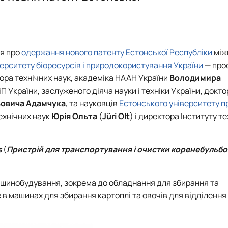
я про
одержання нового патенту Естонської Республіки
між
ерситету біоресурсів і природокористування України
— про
ора технічних наук, академіка НААН України
Володимира
П України, заслуженого діяча науки і техніки України, докто
ьовича Адамчука
, та науковців
Естонського університету 
ехнічних наук
Юрія Ольта
(
Jüri Olt
) і директора Інституту т
s
(
Пристрій для транспортування і очистки коренебульбо
ашинобудування, зокрема до обладнання для збирання та
е в машинах для збирання картоплі та овочів для відділенн