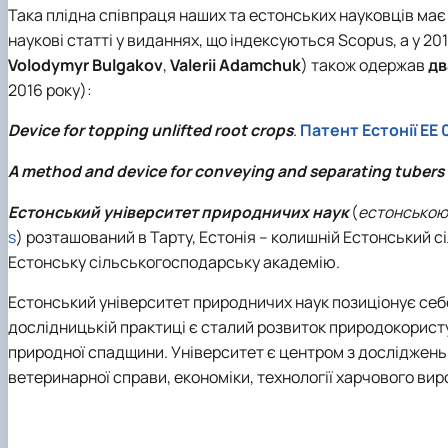
Така плідна співпраця наших та естонських науковців має 
наукові статті у виданнях, що індексуються Scopus, а у 20
Volodymyr Bulgakov
,
Valerii Adamchuk
) також одержав
дв
2016 року):
Device for topping unlifted root crops
.
Патент Естонії EE 
A method and device for conveying and separating tubers 
Естонський університет природничих наук
(
естонською
s
) розташований в Тарту, Естонія – колишній Естонський с
Естонську сільськогосподарську академію.
Естонський університет природничих наук позиціонує себ
дослідницькій практиці є сталий розвиток природокористу
природної спадщини. Університет є центром з досліджень 
ветеринарної справи, економіки, технології харчового вир