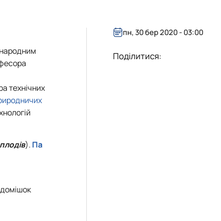
пн, 30 бер 2020 - 03:00
народним
Поділитися:
фесора
ра технічних
природничих
ехнологій
плодів
).
Па
я домішок