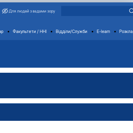
Для людей з вадами зору
ments
ар
Факультети / ННІ
Відділи/Служби
E-learn
Розкл