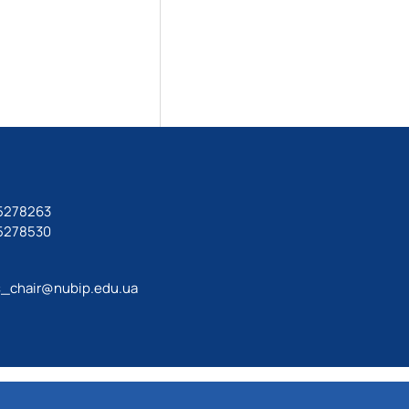
 5278263
 5278530
_chair@nubip.edu.ua