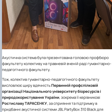
Акустична система була презентована головою профбюро
факультету колективу на травневій вченій раді гуманітарно-
педагогічного факультету.
Тож, колектив гуманітарно-педагогічного факультету
висловлює щиру вдячність
Первинній профспілковій
організації Національного університету біоресурсів і
природокористування України
, зокрема її керівникові
Ростиславу ТАРАСЕНКУ
, за сприяння та підтримку в
придбанні акустичної системи
JBL PartyBox 310 Black
для