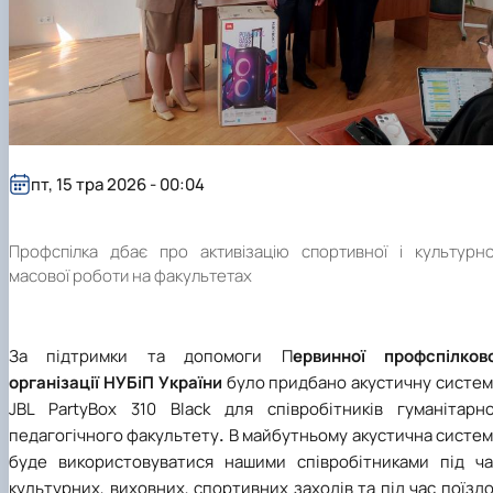
пт, 15 тра 2026 - 00:04
Профспілка дбає про активізацію спортивної і культурно
масової роботи на факультетах
За підтримки та допомоги П
ервинної профспілково
організації НУБіП України
було придбано акустичну систем
JBL PartyBox 310 Black
для співробітників гуманітарно
педагогічного факультету
.
В майбутньому акустична систе
буде використовуватися нашими співробітниками під ча
культурних, виховних, спортивних заходів та під час поїзд