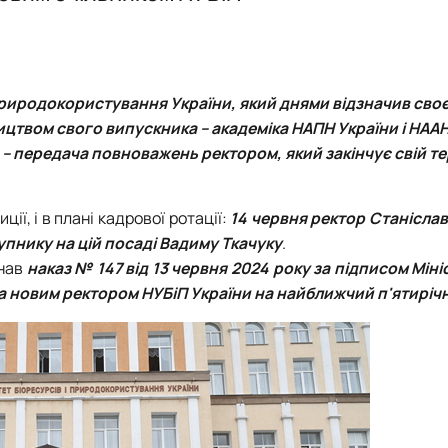
природокористування України, який днями відзначив своє
ництвом свого випускника – академіка НАПН України і НАА
– передача повноважень ректором, який закінчує свій те
ції, і в плані кадрової ротації:
14 червня ректор Станіслав
пнику на цій посаді Вадиму Ткачуку
.
унав
наказ № 147 від 13 червня 2024 року
за підписом Мініс
а
новим
ректором НУБіП України
на найближчий п'ятиріч