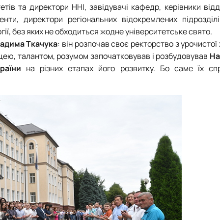
тів та директори ННІ, завідувачі кафедр, керівники відді
енти, директори регіональних відокремлених підрозділів
гії
, без яких не обходиться жодне університетське свято.
адима Ткачука
: він розпочав своє ректорство з урочистої
рацею, талантом, розумом започатковував і розбудовував
На
раїни
на різних етапах його розвитку. Бо саме їх сп