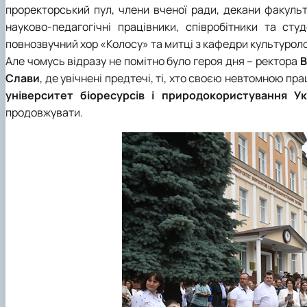
проректорський пул, члени вченої ради, декани факульте
науково-педагогічні працівники, співробітники та студ
повнозвучний хор «Колосу» та митці з
кафедри культуроло
Але чомусь відразу не помітно було героя дня – ректора
В
Слави
, де увічнені предтечі, ті, хто своєю невтомною п
університет біоресурсів і природокористування Ук
продовжувати.