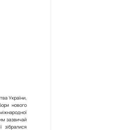
тва України,
бори нового
 міжнародної
ким зазвичай
ї зібралися