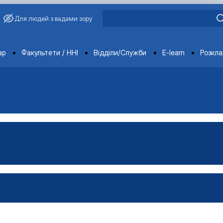
Для людей з вадами зору
ments
ар
Факультети / ННІ
Відділи/Служби
E-learn
Розкл