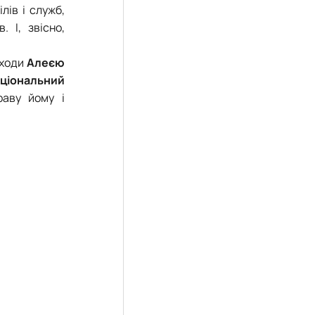
лів і служб,
. І, звісно,
 ходи
Алеєю
ціональний
раву йому і