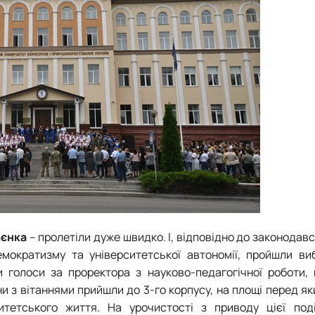
аєнка
– пролетіли дуже швидко. І, відповідно до законодавс
мократизму та університетської автономії, пройшли ви
и голоси за проректора з науково-педагогічної роботи,
они з вітаннями прийшли до 3-го корпусу, на площі перед я
итетського життя. На урочистості з приводу цієї поді