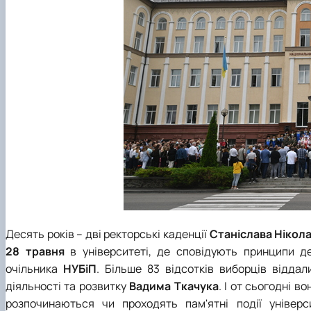
Десять років – дві ректорські каденції
Станіслава Нікол
28 травня
в університеті, де сповідують принципи де
очільника
НУБіП
. Більше 83 відсотків виборців віддал
діяльності та розвитку
Вадима Ткачука
. І от сьогодні в
розпочинаються чи проходять пам'ятні події універс