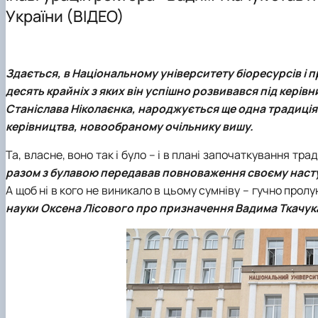
Почесні члени кафедри
Навчальні лабораторії
Студентські наукові гуртки
України (ВІДЕО)
Галерея кафедри
Навчальна література
ННВЛ «Центр біоморфологічних технологій»
Галерея музею
Профорієнтаційна робота
Здається, в Національному університету біоресурсів і 
Про нас говорять та пишуть
десять крайніх з яких він успішно розвивався під керів
Станіслава Ніколаєнка, народжується ще одна традиція 
керівництва, новообраному очільнику вишу.
Та, власне, воно так і було – і в плані започаткування тради
разом з булавою передавав повноваження своєму насту
А щоб ні в кого не виникало в цьому сумніву – гучно прол
науки Оксена Лісового про призначення
Вадима Ткачук