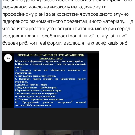
державною мовою на високому методичному та
професійному рівні за використання супровідного влучно
підібраного різноманітного презентаційного матеріалу. Під
час заняття розглянуто наступні питання: місце риб серед
хордових тварин; особливості зовнішньої та внутрішньої
будови риб; життєві форми, еволюція та класифікація риб.