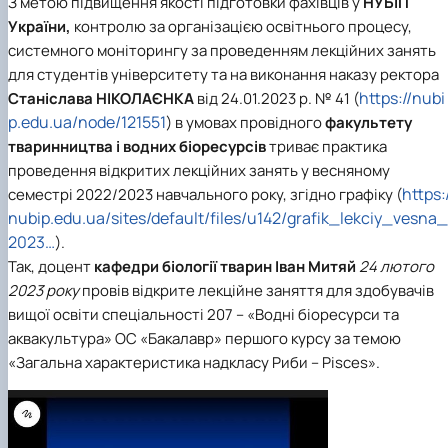
З метою підвищення якості підготовки фахівців у
НУБіП
України,
контролю за організацією освітнього процесу,
системного моніторингу за проведенням лекційних занять
для студентів університету та на виконання наказу ректора
https://nubi
Станіслава НІКОЛАЄНКА
від 24.01.2023 р. № 41 (
p.edu.ua/node/121551
) в умовах провідного
факультету
тваринництва і водних біоресурсів
триває практика
проведення відкритих лекційних занять у весняному
https:
семестрі 2022/2023 навчального року, згідно графіку (
nubip.edu.ua/sites/default/files/u142/grafik_lekciy_vesna_
2023…
).
Так, доцент
кафедри біології тварин
Іван Митяй
24 лютого
2023 року
провів відкрите лекційне заняття для здобувачів
вищої освіти спеціальності 207 – «Водні біоресурси та
аквакультура» ОС «Бакалавр» першого курсу за темою
«Загальна характеристика надкласу Риби – Pisces».