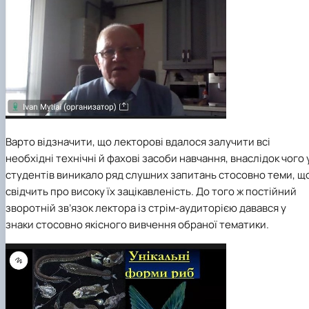
Варто відзначити, що лекторові вдалося залучити всі
необхідні технічні й фахові засоби навчання, внаслідок чого 
студентів виникало ряд слушних запитань стосовно теми, щ
свідчить про високу їх зацікавленість. До того ж постійний
зворотній зв’язок лектора із стрім-аудиторією давався у
знаки стосовно якісного вивчення обраної тематики.