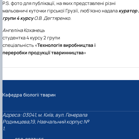
P.S. фото для публікації, на яких представлені різні
мальовничі куточки гірської Грузії, люб’язно надала
куратор 
групи 4 курсу
О.В. Дегтяренко.
Ангеліна Коханець
студентка 4 курсу 2 групи
спеціальність «
Технологія виробництва і
переробки продукції тваринництва
»
Кафедра біології тварин
Адреса: 03041, м. Київ, вул. Генерала
Родимцева,19, Навчальний корпус №
1.