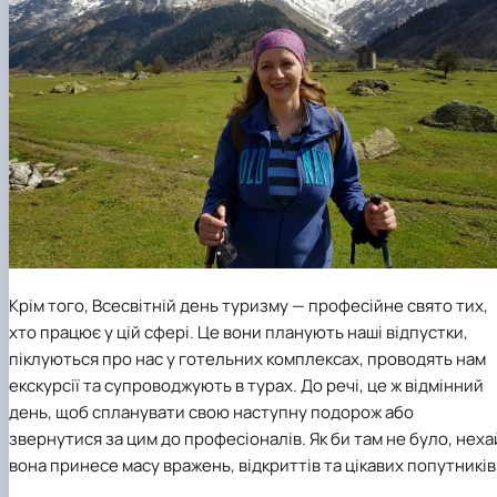
Крім того, Всесвітній день туризму — професійне свято тих,
хто працює у цій сфері. Це вони планують наші відпустки,
піклуються про нас у готельних комплексах, проводять нам
екскурсії та супроводжують в турах. До речі, це ж відмінний
день, щоб спланувати свою наступну подорож або
звернутися за цим до професіоналів. Як би там не було, неха
вона принесе масу вражень, відкриттів та цікавих попутників