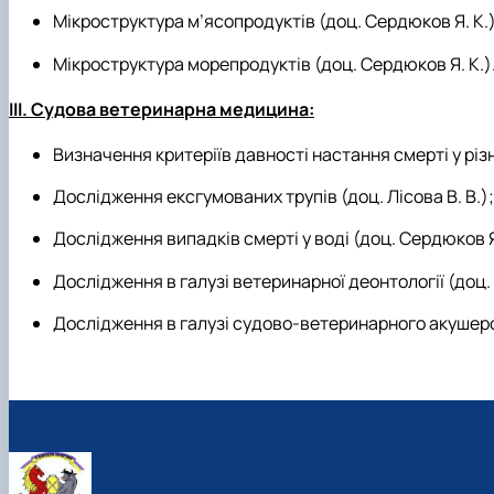
Мікроструктура м’ясопродуктів (доц. Сердюков Я. К.)
Мікроструктура морепродуктів (доц. Сердюков Я. К.)
ІІІ. Судова ветеринарна медицина:
Визначення критеріїв давності настання смерті у різни
Дослідження ексгумованих трупів (доц. Лісова В. В.);
Дослідження випадків смерті у воді (доц. Сердюков Я.
Дослідження в галузі ветеринарної деонтології (доц.
Дослідження в галузі судово-ветеринарного акушерс