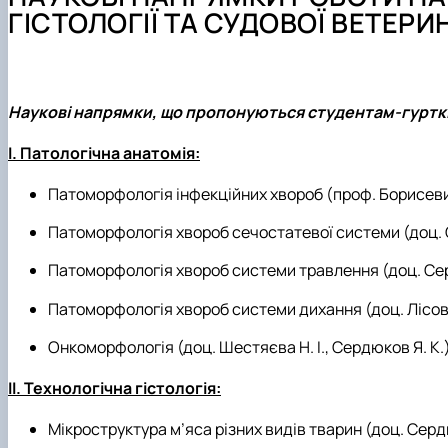
Почесні члени кафедри
Навчальні лабораторії
Студентські наукові гуртки
ГІСТОЛОГІЇ ТА СУДОВОЇ ВЕТЕРИН
Галерея кафедри
Навчальна література
ННВЛ «Центр біоморфологічних технологій»
Галерея музею
Профорієнтаційна робота
Про нас говорять та пишуть
Наукові напрямки, що пропонуються студентам-гурткі
І. Патологічна анатомія:
Патоморфологія інфекційних хвороб (проф. Борисевич Б.
Патоморфологія хвороб сечостатевої системи (доц. Се
Патоморфологія хвороб системи травлення (доц. Сер
Патоморфологія хвороб системи дихання (доц. Лісова
Онкоморфологія (доц. Шестяєва Н. І., Сердюков Я. К.
ІІ. Технологічна гістологія:
Мікроструктура м’яса різних видів тварин (доц. Сердюк