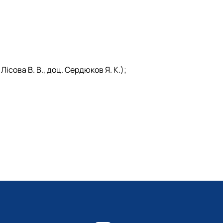
Лісова В. В., доц. Сердюков Я. К.);