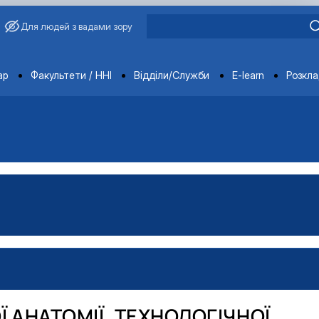
Для людей з вадами зору
ments
ар
Факультети / ННІ
Відділи/Служби
E-learn
Розкл
 АНАТОМІЇ, ТЕХНОЛОГІЧНОЇ