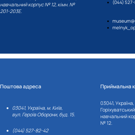
(044) 527
навчальний корпус № 12, кімн. №
201-203Е.
museum@n
melnyk_op
Поштова адреса
Приймальна к
03041, Україна, 
03041, Україна, м. Київ,
Горіхуватський 
вул. Героїв Оборони, буд. 15.
навчальний кор
№ 12.
(044) 527-82-42