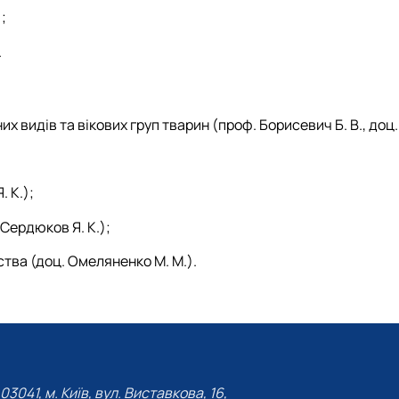
;
.
х видів та вікових груп тварин (проф. Борисевич Б. В., доц. 
 К.);
 Сердюков Я. К.);
тва (доц. Омеляненко М. М.).
03041, м. Київ, вул. Виставкова, 16,