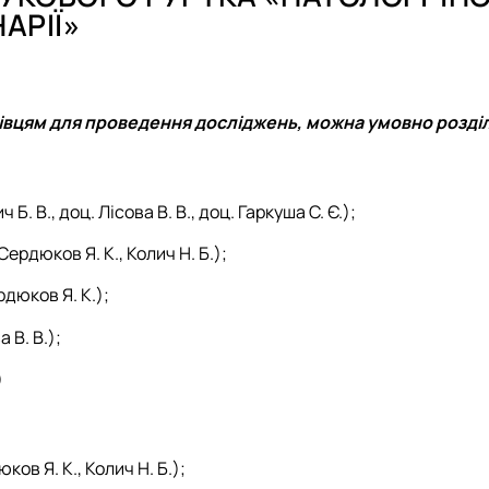
АРІЇ»
вцям для проведення досліджень, можна умовно розділи
 В., доц. Лісова В. В., доц. Гаркуша С. Є.);
рдюков Я. К., Колич Н. Б.);
дюков Я. К.);
 В. В.);
)
ов Я. К., Колич Н. Б.);