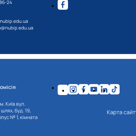
-86-24
ubip.edu.ua
@nubip.edu.ua
омісія
м. Київ вул.
шлях, буд. 19,
Карта сайт
пус № 1, кімната