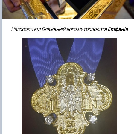
Нагороди від Блаженнійшого митрополита
Епіфанія