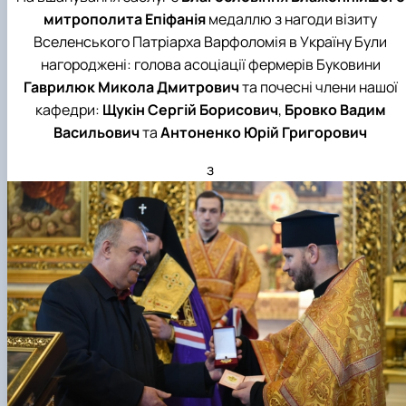
митрополита Епіфанія
медаллю з нагоди візиту
Вселенського Патріарха Варфоломія в Україну Були
нагороджені: голова асоціації фермерів Буковини
Гаврилюк Микола Дмитрович
та почесні члени нашої
кафедри:
Щукін Сергій Борисович
,
Бровко Вадим
Васильович
та
Антоненко Юрій Григорович
з