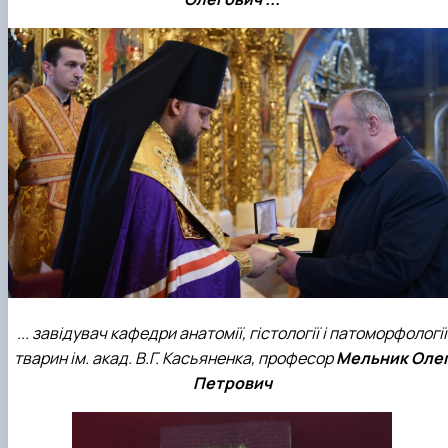
... завідувач кафедри анатомії, гістології і патоморфології
тварин ім. акад. В.Г. Касьяненка, професор
Мельник Оле
Петрович