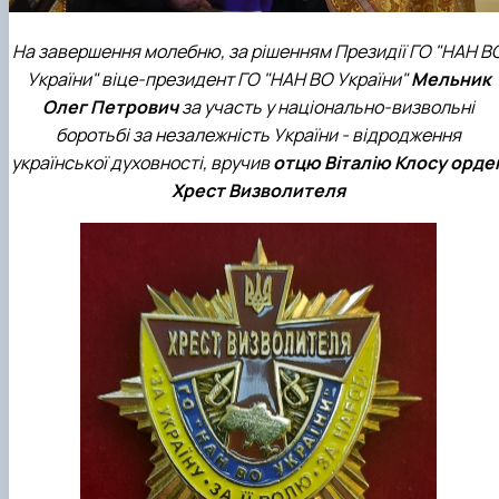
На завершення молебню, за рішенням Президії ГО "НАН В
України" віце-президент ГО "НАН ВО України"
Мельник
Олег Петрович
за участь у національно-визвольні
боротьбі за незалежність України - відродження
української духовності, вручив
отцю Віталію Клосу орде
Хрест Визволителя