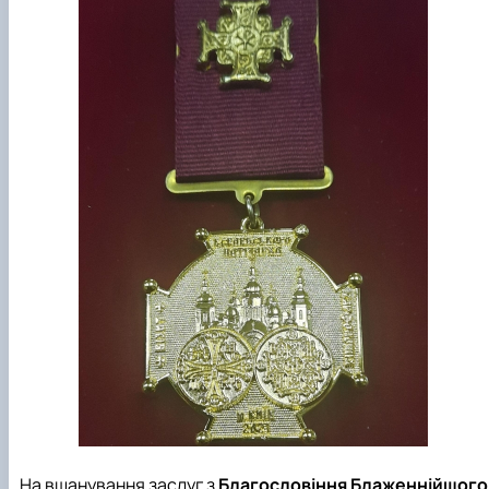
На вшанування заслуг з
Благословіння Блаженнійшого