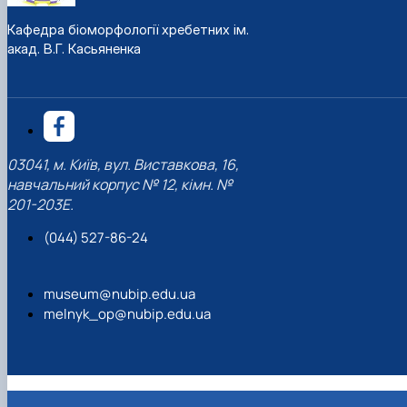
Кафедра біоморфології хребетних ім.
акад. В.Г. Касьяненка
03041, м. Київ, вул. Виставкова, 16,
навчальний корпус № 12, кімн. №
201-203Е.
(044) 527-86-24
museum@nubip.edu.ua
melnyk_op@nubip.edu.ua