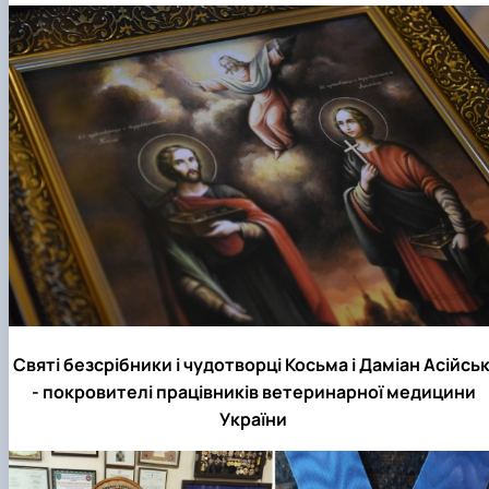
Святі безсрібники і чудотворці Косьма і Даміан Асійськ
- покровителі працівників ветеринарної медицини
України