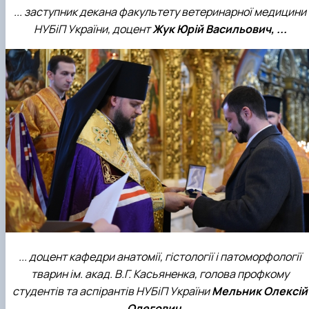
... заступник декана факультету ветеринарної медицини
НУБіП України, доцент
Жук Юрій Васильович, ...
... доцент кафедри анатомії, гістології і патоморфології
тварин ім. акад. В.Г. Касьяненка, голова профкому
студентів та аспірантів НУБіП України
Мельник Олексій
Олегович ...