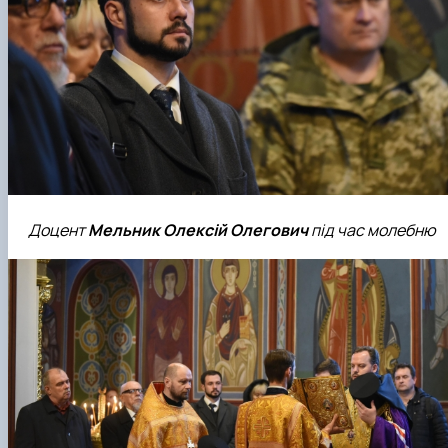
Доцент
Мельник Олексій Олегович
під час молебню