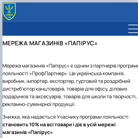
ПРО ПРОФСПІЛКУ
КЕРІВНИЦТВО
МЕРЕЖА МАГАЗИНІВ «ПАПІРУС»
СТРУКТУРА ПРОФКОМУ
Склад профкому
ДОКУМЕНТИ
Комісії профкому
Колективний договір
ПРОГРАМА ЛОЯЛЬНОСТІ
Зразки заяв
ПІДТРИМКА ЗСУ
Мережа магазинів «Папірус» є одним з партнерів програм
Заява на вступ до членів профспілки
ОЗДОРОВЛЕННЯ ТА ВІДПОЧИНОК
лояльності «ПрофПартнер». Це українська компанія,
Заява на надання грошової допомоги
виробник, імпортер, експортер, гуртовий та роздрібний
Заява на надання дитячої путівки в ДОЗ
дистриб'ютор канцтоварів, товарів для офісу, ділових
"Чайка"
подарунків та аксесуарів, товарів для школи та творчості,
рекламно-сувенірної продукції.
Знижка, яка надається Учаснику програми лояльності
становить 10% на всі товари і діє в усій мережі
магазинів «Папірус»
.