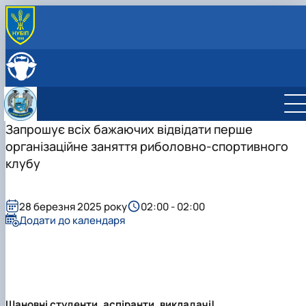
ПРО КАФЕДРУ
Історія кафедри
СКЛАД КАФЕДРИ
Навчально-науково-виробничі лабораторії
ОСВІТНЯ ДІЯЛЬНІСТЬ
Співпраця з роботодавцями
Навчальна робота
НАУКОВА ДІЯЛЬНІСТЬ
Навчальні лабораторії
Наукова робота
Запрошує всіх бажаючих відвідати перше
МІЖНАРОДНА ДІЯЛЬНІСТЬ
Сертифікатні курси
Дорадча діяльність
організаційне заняття риболовно-спортивного
Фотогалерея
Наукові гуртки
клубу
Робочі програми
Підготовка аспірантів та докторантів
Практика студентів
28 березня 2025 року
02:00 - 02:00
Додати до календаря
Шановні студенти, аспіранти, викладачі!