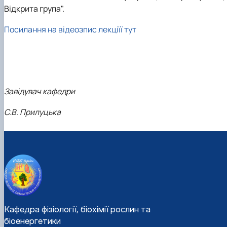
Відкрита група".
Посилання на відеозпис лекціїї тут
Завідувач кафедри
С.В. Прилуцька
Кафедра фізіології, біохімії рослин та
біоенергетики