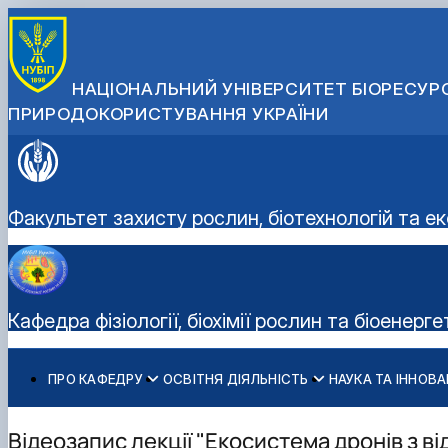
НАЦІОНАЛЬНИЙ УНІВЕРСИТЕТ БІОРЕСУРС
ПРИРОДОКОРИСТУВАННЯ УКРАЇНИ
Факультет захисту рослин, біотехнологій та ек
Кафедра фізіології, біохімії рослин та біоенерг
ПРО КАФЕДРУ
ОСВІТНЯ ДІЯЛЬНІСТЬ
НАУКА ТА ІННОВА
Історія кафедри
ОС «Бакалавр»
Навчальна робота
Міжнародна та інноваційна діяльність
Профорієнтаційна робота
Співробітники кафедри
ОС «Магістр»
Наукова робота
Відеозапис лекції "Екосистема дронів з в