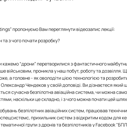
tings”
пропонуємо Вам переглянути відеозапис лекції:
 та з чого почати розробку
?
к ми кажемо “дрони” перетворилися з фантастичного майбутн
ше військовим, проникла у наш побут, роботу та дозвілля. 
оже, а головне - як оволодіти цією технологією та розробит
ть Олександр Чендеков у своїй доповіді. Ви дізнаєтеся який 
ється сучасна безпілотна авіаційна система, чи можна сам
ями, наскільки це складно, і з чого можна почати цей шлях
пробувань безпілотних авіаційних систем, працював
технічн
рспецсистемс, прихильник систем з відкритим кодом для к
 тематичної групи з дронів та безпілотників у
Facebook
"БПЛ