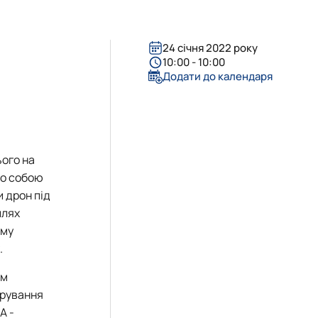
24 січня 2022 року
10:00 - 10:00
Додати до календаря
ього на
Що собою
и дрон під
шлях
ому
.
им
ерування
А -