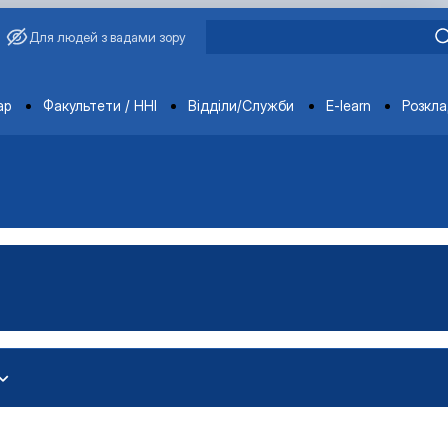
Для людей з вадами зору
ments
ар
Факультети / ННІ
Відділи/Служби
E-learn
Розкл
іоенергетика»
тем»