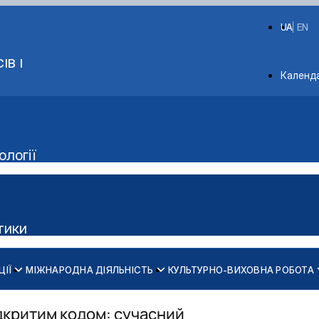
UA
EN
ІВ І
Depart
Календ
ології
етики
ЦІЇ
МІЖНАРОДНА ДІЯЛЬНІСТЬ
КУЛЬТУРНО-ВИХОВНА РОБОТА
Навчальні лабораторії
Освітньо-професійна програма «Біотехнології та біоінженерія»
Освітньо-професійна програма «Екологічна біотехнологія та б
Освітньо-наукова програма 091 «Біотехнології біологічних сис
Робочі програми
Аспіранти кафедри
Підручники, посібники, методичні рекомендації
ідкритим кодом: сучасний