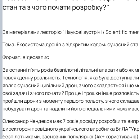
Матеріально-технічна база
Доктор філософії (PhD)
Співробітництво
стан та з чого почати розробку?"
Навчально-методичне забезпечення
Охоронні документи
Навчально-консультаційні курси «Фізіологія рослин»
Студентські наукові гуртки
За метеріалами л
екторію
“Наукові зустрічі / Scientific mee
Тема:
Екосистема дронів з відкритим кодом: сучасний стан
Формат: відеозапис
За останні п’ять років безпілотні літальні апарати або я
повсякденну реальність. Технологія, яка була доступна ли
являє сучасний цивільний дрон, з чого складається і що м
свої задач і з чого почати? Про це і трошки інше розповіс
пройшли дрони з моменту першого польоту, з чого склада
побудувати дрон та наділити його спеціальними можливост
Олександр Чендеков
має 7 років досвіду розробки та ви
директором провідного українського виробника БпЛА "Ук
безпілотниками, засновник популярної (4
k
+ користувачів)