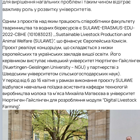
для вирішення нагальних проблем і таким чином відіграє
важливу роль у розвитку університетів.
Одним з проєктів над яким працюють співробітники факультету
тваринництва та водних біоресурсів є SULAWE-ERASMUS-EDU-
2022-CBHE (101083023) ,,Sustainable Livestock Production and
Animal Welfare (SULAWE)", що фінансує Європейська Комісія.
Проєкт реалізує концорціум, що складається з низки
європейських та українських закладів вищої освіти. Його
керівником виступає німецький університет Нюртінген-Гайслінге
(Nuertingen-Geislingen University – NGU) у партнерстві з
Шведським університетом сільськогосподарських наук).
У період від 6 до 16 квітня у рамках виконання проєкту SULAWE
відбулася навчальна поїздка асистента кафедри технологій
виробництва молока та м’яса Михайла Матвєєва в університет
Нюртінген-Гайслінген для розробляння модуля “Digital Livestock
Farming”.