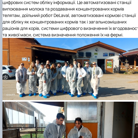
цифрових систем обліку інформації. Це автоматизовані станції
випоювання молока та роздавання концентрованих кормів
телятам, доїльний робот DeLaval, автоматизовані кормові станції
для обліку як концентрованих кормів так і загальнозмішаних
раціонів для корів, системи цифрового визначення їх вгодованос
та живої маси, система визначення положення їх на фермі.