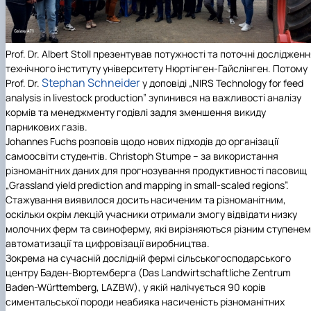
Prof. Dr. Albert Stoll презентував потужності та поточні досліджен
технічного інституту університету Нюртінген-Гайслінген. Потому
Stephan Schneider
Prof. Dr.
у доповіді „NIRS Technology for feed
analysis in livestock production” зупинився на важливості аналізу
кормів та менеджменту годівлі задля зменшення викиду
парникових газів.
Johannes Fuchs розповів щодо нових підходів до організації
самоосвіти студентів. Christoph Stumpe – за використання
різноманітних даних для прогнозування продуктивності пасовищ
„Grassland yield prediction and mapping in small-scaled regions”.
Стажування виявилося досить насиченим та різноманітним,
оскільки окрім лекцій учасники отримали змогу відвідати низку
молочних ферм та свиноферму, які вирізняються різним ступенем
автоматизації та цифровізації виробництва.
Зокрема на сучасній дослідній фермі сільськогосподарського
центру Баден-Вюртемберга (Das Landwirtschaftliche Zentrum
Baden-Württemberg, LAZBW), у якій налічується 90 корів
симентальської породи неабияка насиченість різноманітних