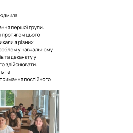
 Людмила
ання першої групи.
и протягом цього
икали з різних
проблем у навчальному
в та деканату у
го здійснювати.
ть та
ідтримання постійного