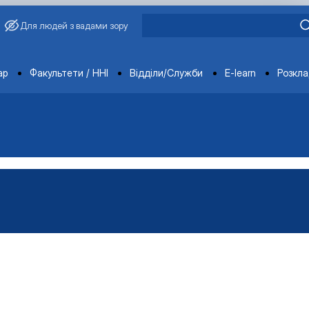
Для людей з вадами зору
ments
ар
Факультети / ННІ
Відділи/Служби
E-learn
Розкл