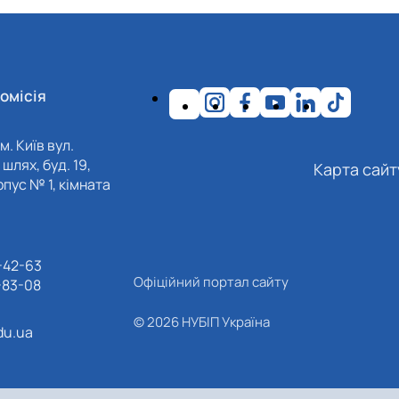
омісія
м. Київ вул.
шлях, буд. 19,
Карта сайт
пус № 1, кімната
-42-63
Офіційний портал сайту
-83-08
© 2026 НУБІП Україна
du.ua