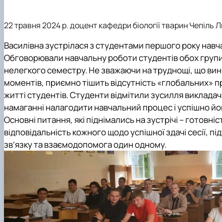
22 травня 2024 р. доцент кафедри біології тварин Чепіль
Василівна зустрілася з студентами першого року навч
Обговорювали навчальну роботи студентів обох груп
нелегкого семестру. Не зважаючи на труднощі, що вин
моментів, приємно тішить відсутність «глобальних» 
житті студентів. Студенти відмітили зусилля викладачі
намаганні налагодити навчальний процес і успішно йо
Основні питання, які піднімались на зустрічі – готовніс
відповідальність кожного щодо успішної здачі сесії, п
зв’язку та взаємодопомога один одному.