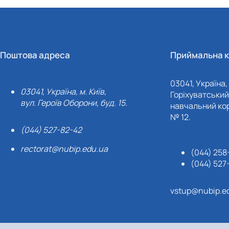
Поштова адреса
Приймальна к
03041, Україна, 
03041, Україна, м. Київ,
Горіхуватський 
вул. Героїв Оборони, буд. 15.
навчальний кор
№ 12.
(044) 527-82-42
rectorat@nubip.edu.ua
(044) 258
(044) 527
vstup@nubip.e