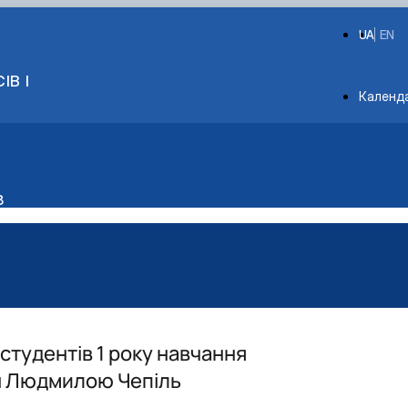
UA
EN
ІВ І
Depart
Календ
в
студентів 1 року навчання
ин Людмилою Чепіль