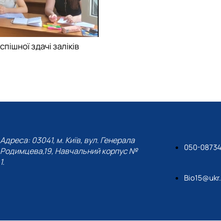
пішної здачі заліків
Адреса: 03041, м. Київ, вул. Генерала
050-0873
Родимцева,19, Навчальний корпус №
1.
Bio15@ukr