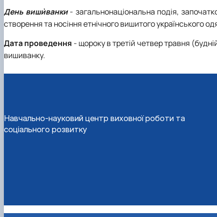
День вишѝванки
- загальнонаціональна подія, започатко
створення та носіння етнічного вишитого українського одя
Дата проведення
- щороку в третій четвер травня (будні
вишиванку.
Навчально-науковий центр виховної роботи та
соціального розвитку