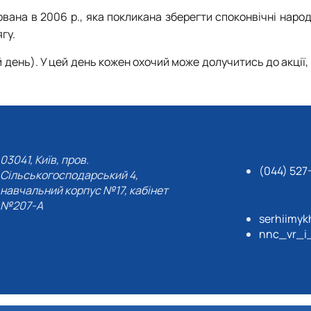
вана в 2006 р., яка покликана зберегти споконвічні народ
гу.
й день). У цей день кожен охочий може долучитись до акції
03041, Київ, пров.
(044) 527
Сільськогосподарський 4,
навчальний корпус №17, кабінет
№207-А
serhiimyk
nnc_vr_i