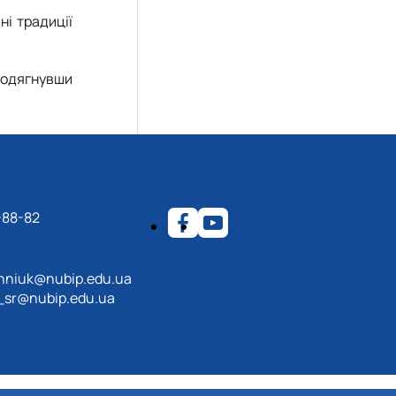
ні традиції
, одягнувши
-88-82
hniuk@nubip.edu.ua
_sr@nubip.edu.ua