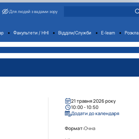
Для людей з вадами зору
ments
ар
Факультети / ННІ
Відділи/Служби
E-learn
Розкл
21 травня 2026 року
10:00 - 10:50
Додати до календаря
Формат:
Очна