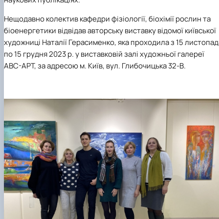
Нещодавно колектив кафедри фізіології, біохімії рослин та
біоенергетики відвідав авторську виставку відомої київської
художниці Наталії Герасименко, яка проходила з 15 листопад
по 15 грудня 2023 р. у виставковій залі художньої галереї
AВС-АРТ, за адресою м. Київ, вул. Глибочицька 32-В.