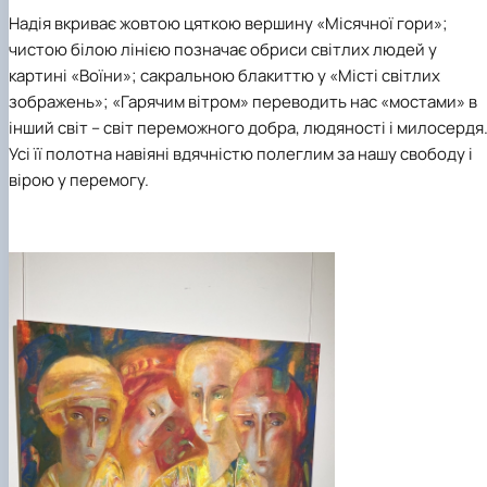
Надія вкриває жовтою цяткою вершину «Місячної гори»;
чистою білою лінією позначає обриси світлих людей у
картині «Воїни»; сакральною блакиттю у «Місті світлих
зображень»; «Гарячим вітром» переводить нас «мостами» в
інший світ – світ переможного добра, людяності і милосердя
Усі її полотна навіяні вдячністю полеглим за нашу свободу і
вірою у перемогу.