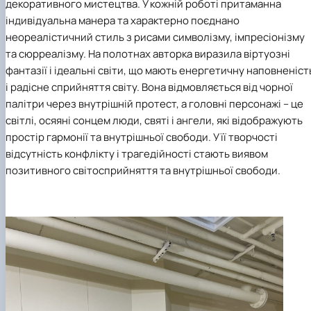
декоративного мистецтва. У кожній роботі притаманна
індивідуальна манера та характерно поєднано
неореалістичний стиль з рисами символізму, імпресіонізму
та сюрреалізму. На полотнах авторка виразила віртуозні
фантазії і ідеальні світи, що мають енергетичну наповненіст
і радісне сприйняття світу. Вона відмовляється від чорної
палітри через внутрішній протест, а головні персонажі – це
світлі, осяяні сонцем люди, святі і ангели, які відображують
простір гармонії та внутрішньої свободи. У її творчості
відсутність конфлікту і трагедійності стають виявом
позитивного світосприйняття та внутрішньої свободи.