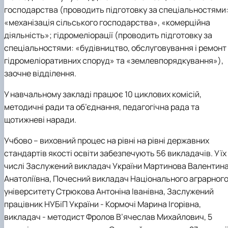
господарства (проводить підготовку за спеціальностями
«механізація сільського господарства», «комерційна
діяльність»; гідромеліорації (проводить підготовку за
спеціальностями: «будівництво, обслуговування і ремонт
гідромеліоративних споруд» та «землевпорядкування»),
заочне відділення.
У навчальному закладі працює 10 циклових комісій,
методичні ради та об’єднання, педагогічна рада та
щотижневі наради.
Учбово – виховний процес на рівні на рівні державних
стандартів якості освіти забезпечують 56 викладачів. У їх
числі Заслужений викладач України Мартинова Валентин
Анатоліївна, Почесний викладач Національного аграрног
університету Стрюкова Антоніна Іванівна, Заслужений
працівник НУБіП України - Кормочі Марина Ігорівна,
викладач - методист Фролов В’ячеслав Михайлович, 5