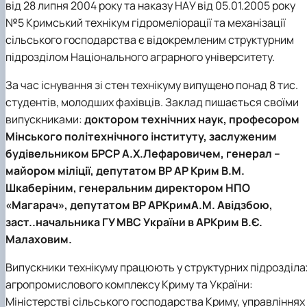
від 28 липня 2004 року та наказу НАУ від 05.01.2005 року
№5 Кримський технікум гідромеліорації та механізації
сільського господарства є відокремленим структурним
підрозділом Національного аграрного університету.
За час існування зі стен технікуму випущено понад 8 тис.
студентів, молодших фахівців. Заклад пишається своїми
випускниками:
доктором технічних наук, професором
Мінського політехнічного інституту, заслуженим
будівельником БРСР А.Х.Лефаровичем, генерал –
майором міліції, депутатом ВР АР Крим В.М.
Шкаберіним, генеральним директором НПО
«Магарач», депутатом ВР АРКримА.М. Авідзбою,
заст..начальника ГУ МВС України в АРКрим В.Є.
Малаховим.
Випускники технікуму працюють у структурних підрозділа
агропромислового комплексу Криму та України:
Міністерстві сільського господарства Криму, управліннях