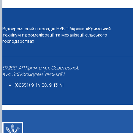
Відокремлений підрозділ НУБіП України «Кримський
технікум гідромеліорації та механізації сільського
господарства»
97200, АР Крим, с.м.т. Советський,
вул. Зої Космодем`янської 1.
(06551) 9-14-38, 9-13-41