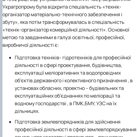
Украгропрому була відкрита спеціальність «технік-
організатор матеріально-технічного забезпечення і
збуту», яка потім трансформувалась в спеціальність
«технік-організатор комерційної діяльності». Основної
метою та завданнями в галузі освітньої, професійної,
виробничої діяльності є:
Підготовка техніків- гідротехніків для професійної
діяльності в сфері проектування, будівництва,
експлуатації меліоративних та водопровідних
об’єктів державного і колективного призначення , в
установах обласних, проектно – будівельних та
експлуатаційних об’єднаннях по меліорації та
водному господарстві , в ПМК,БМУ, УЗС на їх
дільницях.
Підготовка землевпорядників для здійснення
професійної діяльності в сфері землевпорядкування 
земельного кадастру і проектного – пошукових