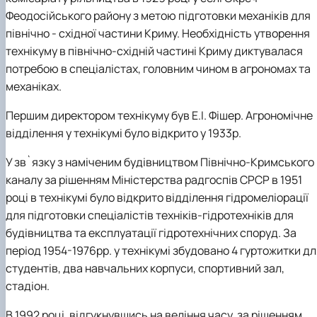
Феодосійського району з метою підготовки механіків для
північно - східної частини Криму. Необхідність утворення
технікуму в північно-східній частині Криму диктувалася
потребою в спеціалістах, головним чином в агрономах та
механіках.
Першим директором технікуму був Е.І. Фішер. Агрономічне
відділення у технікумі було відкрито у 1933р.
У зв`язку з наміченим будівництвом Північно-Кримського
каналу за рішенням Міністерства радгоспів СРСР в 1951
році в технікумі було відкрито відділення гідромеліорації
для підготовки спеціалістів техніків-гідротехніків для
будівництва та експлуатації гідротехнічних споруд. За
період 1954-1976рр. у технікумі збудовано 4 гуртожитки д
студентів, два навчальних корпуси, спортивний зал,
стадіон.
В 1992 році, відгукнувшись на веління часу, за рішенням