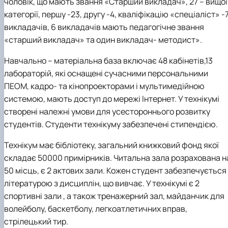
чоловік, що мають звання «Старший викладач», 27 – вищої
категорії, першу -23, другу -4, кваліфікацію «спеціаліст» -
викладачів, 6 викладачів мають педагогічне звання
«старший викладач» та один викладач- методист».
Навчально – матеріальна база включає 48 кабінетів,13
лабораторій, які оснащені сучасними персональними
ПЕОМ, кадро- та кінопроекторами і мультимедійною
системою, мають доступ до мережі Інтернет. У технікумі
створені належні умови для усестороннього розвитку
студентів. Студенти технікуму забезпечені стипендією.
Технікум має бібліотеку, загальний книжковий фонд якої
складає 50000 примірників. Читальна зала розрахована н
50 місць, є 2 актових зали. Кожен студент забезпечується
літературою з дисциплін, що вивчає. У технікумі є 2
спортивні зали , а також тренажерний зал, майданчик для
волейболу, баскетболу, легкоатлетичних вправ,
стрілецький тир.