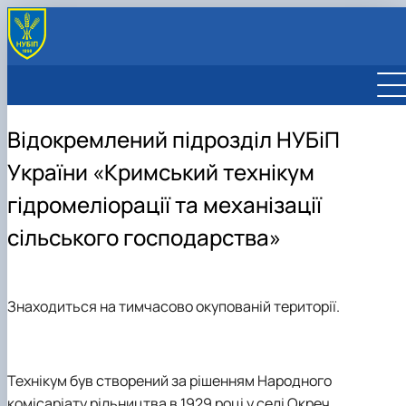
Відокремлений підрозділ НУБіП
України «Кримський технікум
гідромеліорації та механізації
сільського господарства»
Знаходиться на тимчасово окупованій території.
Технікум був створений за рішенням Народного
комісаріату рільництва в 1929 році у селі Окреч