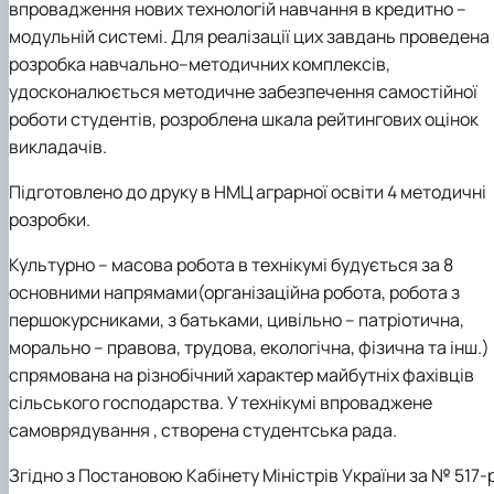
впровадження нових технологій навчання в кредитно –
модульній системі. Для реалізації цих завдань проведена
розробка навчально–методичних комплексів,
удосконалюється методичне забезпечення самостійної
роботи студентів, розроблена шкала рейтингових оцінок
викладачів.
Підготовлено до друку в НМЦ аграрної освіти 4 методичні
розробки.
Культурно – масова робота в технікумі будується за 8
основними напрямами(організаційна робота, робота з
першокурсниками, з батьками, цивільно – патріотична,
морально – правова, трудова, екологічна, фізична та інш.) 
спрямована на різнобічний характер майбутніх фахівців
сільського господарства. У технікумі впроваджене
самоврядування , створена студентська рада.
Згідно з Постановою Кабінету Міністрів України за № 517-