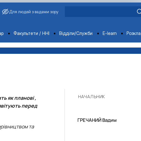
Для людей з вадами зору
ments
ар
Факультети / ННІ
Відділи/Служби
E-learn
Розкл
НАЧАЛЬНИК
ь як планові ,
 звітують перед
ГРЕЧАНИЙ Вадим
ерівництвом та