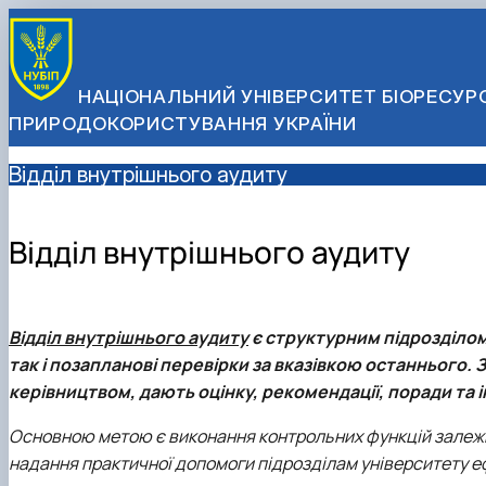
НАЦІОНАЛЬНИЙ УНІВЕРСИТЕТ БІОРЕСУРС
ПРИРОДОКОРИСТУВАННЯ УКРАЇНИ
Відділ внутрішнього аудиту
Відділ внутрішнього аудиту
Відділ внутрішнього аудиту
є структурним підрозділом
так і позапланові перевірки за вказівкою останнього.
керівництвом, дають оцінку, рекомендації, поради та 
Основною метою є виконання контрольних функцій залежно
надання практичної допомоги підрозділам університету еф