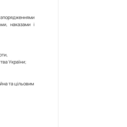
розпорядженнями
ами, наказами і
оти,
тва України;
йна та цільовим