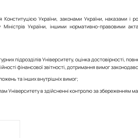
ся Конституцією України, законами України, наказами і 
у Міністрів України, іншими нормативно-правовими акт
урних підрозділів Університету, оцінка достовірності, повн
ійності фінансової звітності, дотримання вимог законодавс
ложень та інших внутрішніх вимог;
ам Університету в здійсненні контролю за збереженням ма