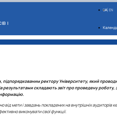
UA
EN
ІВ І
Depart
Календ
, підпорядкованим ректору Університету, який проводит
 За результатами складають звіт про проведену роботу,
інформацію.
 від мети і завдань покладених на внутрішніх аудиторів к
ективно виконувати свої функції.