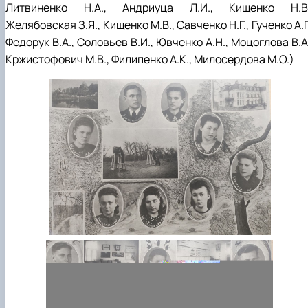
Литвиненко Н.А., Андриуца Л.И., Кищенко Н.В.
Желябовская З.Я., Кищенко М.В., Савченко Н.Г., Гученко А.Г
Федорук В.А., Соловьев В.И., Ювченко А.Н., Моцоглова В.А
Кржистофович М.В., Филипенко А.К., Милосердова М.О.)