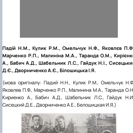
Падій Н.М., Кулик Р.М., Омельчук Н.Ф., Яковлєв П.Ф.
Марченко Р.П., Малиніна М.А., Таранда О.М., Кирієнк
А., Бабич А.Д., Шабельник Л.С., Гайдук Н.І., Сисецьки
Д.Є., Дворниченко А.Є., Білошицька І.Я.
(мова оригіналу: Падий Н.Н., Кулик Р.М., Омельчук Н.Ф.
Яковлев П.Ф., Марченко Р.П., Малинина М.А., Таранда О.Н
Кириенко А., Бабич А.Д., Шабельник Л.С., Гайдук Н.И.
Сисецкий Д.Е., Дворниченко А.Е., Белошицкая И.Я.)