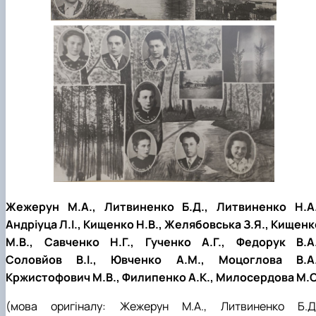
Жежерун М.А., Литвиненко Б.Д., Литвиненко Н.А.
Андріуца Л.І., Кищенко Н.В., Желябовська З.Я., Кищенк
М.В., Савченко Н.Г., Гученко А.Г., Федорук В.А.
Соловйов В.І., Ювченко А.М., Моцоглова В.А.
Кржистофович М.В., Филипенко А.К., Милосердова М.О
(мова оригіналу: Жежерун М.А., Литвиненко Б.Д.