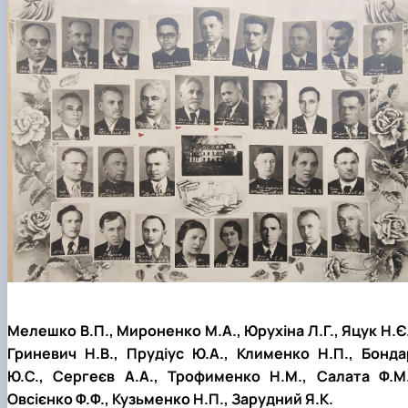
Мелешко В.П., Мироненко М.А., Юрухіна Л.Г., Яцук Н.Є.
Гриневич Н.В., Прудіус Ю.А., Клименко Н.П., Бонда
Ю.С., Сергеєв А.А., Трофименко Н.М., Салата Ф.М.
Овсієнко Ф.Ф., Кузьменко Н.П., Зарудний Я.К.