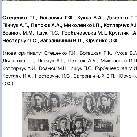
Стеценко Г.І., Богацька Г.Ф., Кукса В.А., Дяченко Г.Г.
Пінчук А.Г., Петрюк А.А., Миколенко І.П., Котлярчук А.І
Вознюк М.М., Іщук П.С., Горбачевська М.І., Кругляк І.А.
Нестерчук І.С., Заграничний В.П., Юрченко О.Ф.
(мова оригіналу: Стеценко Г.И., Богацкая Г.Ф., Кукса В.А
Дьяченко Г.Г., Пинчук А.Г., Петрюк А.А., Мыколенко И.П.
Котлярчук А.И., Вознюк М.Н., Ищук П.С., Горбачевская М.И
Кругляк И.А., Нестерчук И.С., Заграничный В.П., Юрченк
О.Ф.)