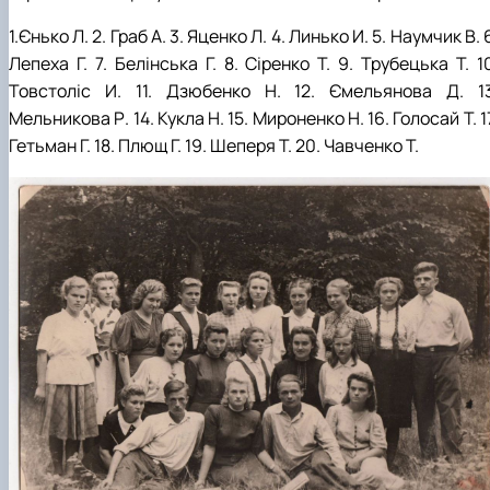
1.Єнько Л. 2. Граб А. 3. Яценко Л. 4. Линько И. 5. Наумчик В. 
Лепеха Г. 7. Белінська Г. 8. Сіренко Т. 9. Трубецька Т. 1
Товстоліс И. 11. Дзюбенко Н. 12. Ємельянова Д. 13
Мельникова Р. 14. Кукла Н. 15. Мироненко Н. 16. Голосай Т. 1
Гетьман Г. 18. Плющ Г. 19. Шеперя Т. 20. Чавченко Т.