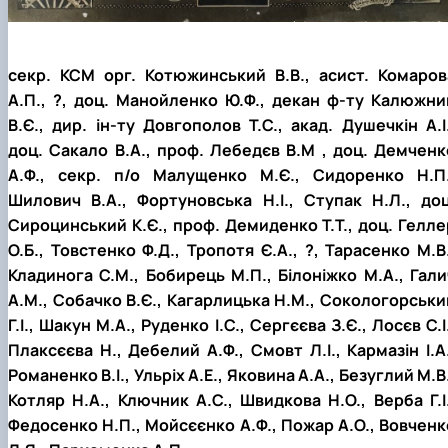
секр. КСМ орг. Котюжинський В.В., асист. Комаров
А.П., ?, доц. Манойленко Ю.Ф., декан ф-ту Калюжни
В.Є., дир. ін-ту Довгополов Т.С., акад. Душечкін А.І.
доц. Сакало В.А., проф. Лебедєв В.М , доц. Демченк
А.Ф., секр. п/о Малущенко М.Є., Сидоренко Н.П.
Шилович В.А., Фортуновська Н.І., Ступак Н.Л., доц
Сироцинський К.Є., проф. Демиденко Т.Т., доц. Гелле
О.Б., Товстенко Ф.Д., Тропотя Є.А., ?, Тарасенко М.В.
Кладинога С.М., Бобирець М.П., Білоніжко М.А., Гали
А.М., Собачко В.Є., Кагарлицька Н.М., Сокологорськи
Г.І., Шакун М.А., Руденко І.С., Сергєєва З.Є., Лосєв С.І
Плаксєєва Н., Дебелий А.Ф., Смовт Л.І., Кармазін І.А.
Романенко В.І., Ульріх А.Е., Яковина А.А., Безуглий М.В
Котляр Н.А., Ключник А.С., Швидкова Н.О., Верба Г.І.
Федосенко Н.П., Мойсєєнко А.Ф., Пожар А.О., Вовченк