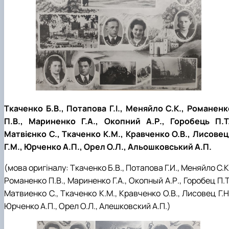
Ткаченко Б.В., Потапова Г.І., Меняйло С.К., Романенк
П.В., Мариненко Г.А., Окопний А.Р., Горобець П.Т.
Матвієнко С., Ткаченко К.М., Кравченко О.В., Лисовец
Г.М., Юрченко А.П., Орел О.Л., Альошковський А.П.
(мова оригіналу: Ткаченко Б.В., Потапова Г.И., Меняйло С.К
Романенко П.В., Мариненко Г.А., Окопный А.Р., Горобец П.Т
Матвиенко С., Ткаченко К.М., Кравченко О.В., Лисовец Г.Н
Юрченко А.П., Орел О.Л., Алешковский А.П.)