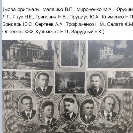
(мова оригіналу: Мелешко В.П., Мироненко М.А., Юрухин
Л.Г., Яцук Н.Е., Гриневич Н.В., Прудиус Ю.А., Клименко Н.П
Бондарь Ю.С., Сергеев А.А., Трофименко Н.М., Салата Ф.М
Овсеенко Ф.Ф., Кузьменко Н.П., Зарудный Я.К.)