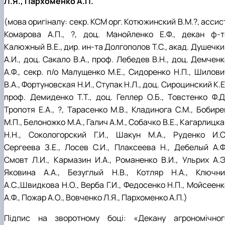
Л.Я., Пархоменко А.П.
(мова оригіналу: секр. КСМ орг. Котюжинский В.М.?, ассис
Комарова А.П., ?, доц. Манойленко Е.Ф., декан ф-т
Калюжный В.Е., дир. ин-та Долгополов Т.С., акад. Душечк
А.И., доц. Сакало В.А., проф. Лебедев В.Н., доц. Демчен
А.Ф., секр. п/о Малущенко М.Е., Сидоренко Н.П., Шилови
В.А., Фортуновская Н.И., Ступак Н.Л., доц. Сироцинский К.Е
проф. Демиденко Т.Т., доц. Геллер О.Б., Товстенко Ф.Д.
Тропотя Е.А., ?, Тарасенко М.В., Кладинога С.М., Бобире
М.П., Белоножко М.А., Галич А.М., Собачко В.Е., Кагарлицк
Н.Н., Сокологорский Г.И., Шакун М.А., Руденко И.С.
Сергеева З.Е., Лосев С.И., Плаксеева Н., Дебелый А.Ф.
Смовт Л.И., Кармазин И.А., Романенко В.И., Ульрих А.Э.
Яковина А.А., Безуглый Н.В., Котляр Н.А., Ключни
А.С.,Швидкова Н.О., Верба Г.И., Федосенко Н.П., Мойсеен
А.Ф., Пожар А.О., Вовченко Л.Я., Пархоменко А.П.)
Підпис на зворотному боці: «Декану агрономічног