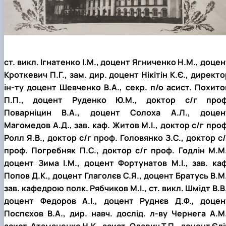
ст. викл. Ігнатенко І.М., доцент Ягниченко Н.М., доцен
Кроткевич П.Г., зам. дир. доцент Нікітін К.Є., директо
ін-ту доцент Шевченко В.А., секр. п/о асист. Похито
П.П., доцент Руденко Ю.М., доктор с/г проф
Поварніцин В.А., доцент Солоха А.Л., доцен
Магомедов А.Д., зав. каф. Житов М.І., доктор с/г проф
Ролл Я.В., доктор с/г проф. Головянко З.С., доктор с/
проф. Погребняк П.С., доктор с/г проф. Годлін М.М.
доцент Зима І.М., доцент Фортунатов М.І., зав. каф
Попов Д.К., доцент Глаголєв С.Я., доцент Братусь В.М.
зав. кафедрою полк. Рябчиков М.І., ст. викл. Шмідт В.В.
доцент Федоров А.І., доцент Руднєв Д.Ф., доцен
Поспєхов В.А., дир. навч. дослід. л-ву Чернега А.М.