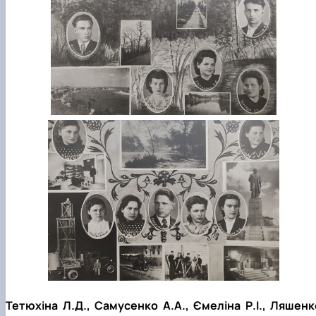
Тетюхіна Л.Д., Самусенко А.А., Ємеліна Р.І., Ляшенк