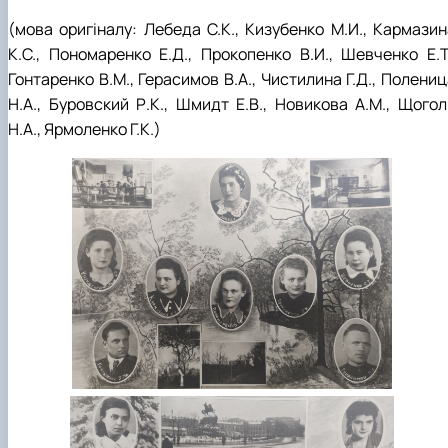
(мова оригіналу: Лебеда С.К., Кизубенко М.И., Кармазин
К.С., Пономаренко Е.Д., Прокопенко В.И., Шевченко Е.Т.
Гонтаренко В.М., Герасимов В.А., Чистилина Г.Д., Полени
Н.А., Буровский Р.К., Шмидт Е.В., Новикова А.М., Щогол
Н.А., Ярмоленко Г.К.)