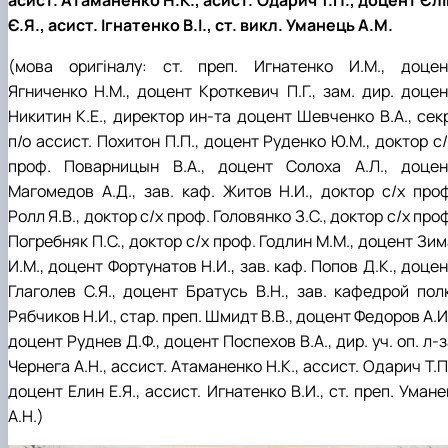
асист. Атаманенко Н.К., асист. Одарич Т.П., доцент Єлі
Є.Я., асист. Ігнатенко В.І., ст. викл. Уманець А.М.
(мова оригіналу: ст. преп. Игнатенко И.М., доцен
Ягниченко Н.М., доцент Кроткевич П.Г., зам. дир. доцен
Никитин К.Е., директор ин-та доцент Шевченко В.А., секр
п/о ассист. Похитон П.П., доцент Руденко Ю.М., доктор с
проф. Поварницын В.А., доцент Солоха А.Л., доцен
Магомедов А.Д., зав. каф. Житов Н.И., доктор с/х проф
Ролл Я.В., доктор с/х проф. Головянко З.С., доктор с/х про
Погребняк П.С., доктор с/х проф. Годлин М.М., доцент Зи
И.М., доцент Фортунатов Н.И., зав. каф. Попов Д.К., доце
Глаголев С.Я., доцент Братусь В.Н., зав. кафедрой полк
Рябчиков Н.И., стар. преп. Шмидт В.В., доцент Федоров А.И
доцент Руднев Д.Ф., доцент Поспехов В.А., дир. уч. оп. л-
Чернега А.Н., ассист. Атаманенко Н.К., ассист. Одарич Т.П
доцент Елин Е.Я., ассист. Игнатенко В.И., ст. преп. Уман
А.Н.)