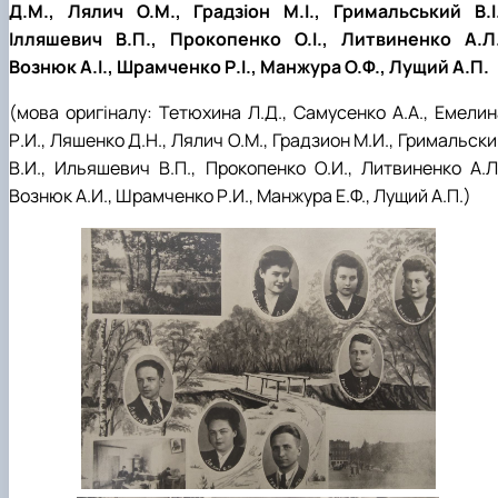
Д.М., Лялич О.М., Градзіон М.І., Гримальський В.І.
Ілляшевич В.П., Прокопенко О.І., Литвиненко А.Л.
Вознюк А.І., Шрамченко Р.І., Манжура О.Ф., Лущий А.П.
(мова оригіналу: Тетюхина Л.Д., Самусенко А.А., Емелин
Р.И., Ляшенко Д.Н., Лялич О.М., Градзион М.И., Гримальск
В.И., Ильяшевич В.П., Прокопенко О.И., Литвиненко А.Л.
Вознюк А.И., Шрамченко Р.И., Манжура Е.Ф., Лущий А.П.)