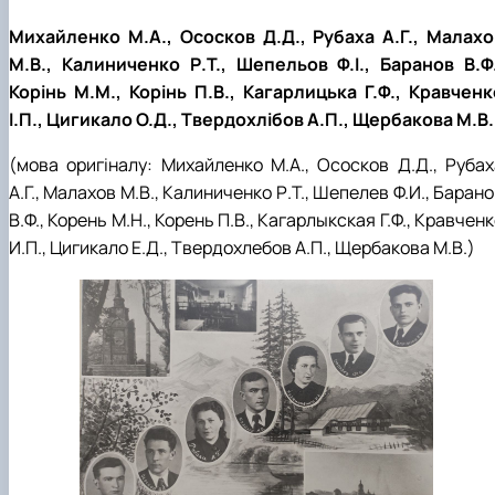
Михайленко М.А., Ососков Д.Д., Рубаха А.Г., Малахо
М.В., Калиниченко Р.Т., Шепельов Ф.І., Баранов В.Ф.
Корінь М.М., Корінь П.В., Кагарлицька Г.Ф., Кравченк
І.П., Цигикало О.Д., Твердохлібов А.П., Щербакова М.В.
(мова оригіналу: Михайленко М.А., Ососков Д.Д., Рубах
А.Г., Малахов М.В., Калиниченко Р.Т., Шепелев Ф.И., Баран
В.Ф., Корень М.Н., Корень П.В., Кагарлыкская Г.Ф., Кравчен
И.П., Цигикало Е.Д., Твердохлебов А.П., Щербакова М.В.)