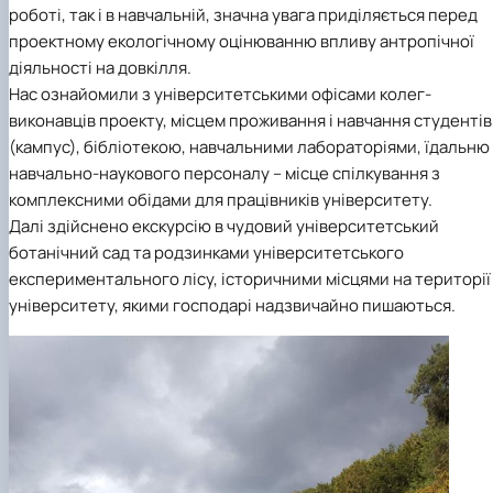
роботі, так і в навчальній, значна увага приділяється перед
проектному екологічному оцінюванню впливу антропічної
діяльності на довкілля.
Нас ознайомили з університетськими офісами колег-
виконавців проекту, місцем проживання і навчання студентів
(кампус), бібліотекою, навчальними лабораторіями, їдальню
навчально-наукового персоналу – місце спілкування з
комплексними обідами для працівників університету.
Далі здійснено екскурсію в чудовий університетський
ботанічний сад та родзинками університетського
експериментального лісу, історичними місцями на території
університету, якими господарі надзвичайно пишаються.