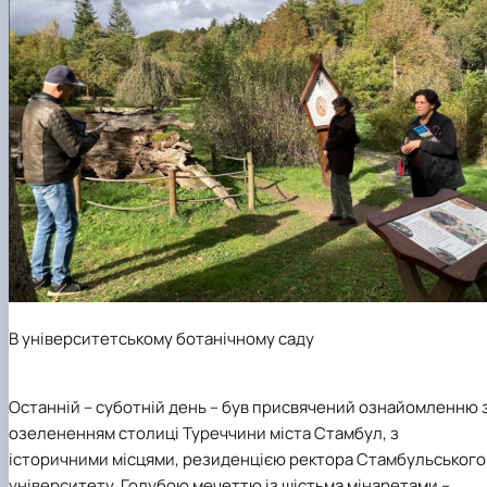
В університетському ботанічному саду
Останній – суботній день – був присвячений ознайомленню 
озелененням столиці Туреччини міста Стамбул, з
історичними місцями, резиденцією ректора Стамбульського
університету, Голубою мечеттю із шістьма мінаретами –