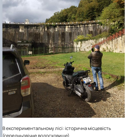
В експериментальному лісі: історична місцевість
(середньовічне водосховище)