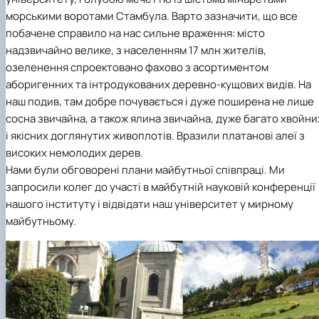
морськими воротами Стамбула. Варто зазначити, що все
побачене справило на нас сильне враження: місто
надзвичайно велике, з населенням 17 млн жителів,
озеленення спроектовано фахово з асортиментом
аборигенних та інтродукованих деревно-кущових видів. На
наш подив, там добре почувається і дуже поширена не лише
сосна звичайна, а також ялина звичайна, дуже багато хвойни
і якісних доглянутих живоплотів. Вразили платанові алеї з
високих немолодих дерев.
Нами були обговорені плани майбутньої співпраці. Ми
запросили колег до участі в майбутній науковій конференції
нашого інституту і відвідати наш університет у мирному
майбутньому.