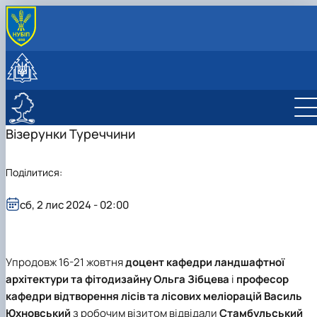
ПРО КАФЕДРУ
Історія
АБІТУРІЄНТУ
Колектив
Анкета вступника
НАВЧАННЯ
Лабораторії
Підготовчі курси
Освітні програми
НАУКА
Співпраця
ННВЛ сучасних технологій проектування
Приймальна комісія
Дисципліни
Бакалавр
Дослідження
Візерунки Туреччини
Наші випускники
СПО
Олімпіади університету
Матеріальне забезпечення
Магістр
Робочі програми
Публікації
Навчальні лабораторії
Інфраструктура
PhD
Анотації вибіркових дисциплін ОС Магістр
Конференції
Поділитися:
Результати
Наукові гуртки
Декоративне садівництво, квітникарство та
сб, 2 лис 2024 - 02:00
топіарне мистецтво
Ландшафтне будівництво та арбористика
Природа та Мистецтво
Фітодизайн та сучасна флористика
Упродовж 16-21 жовтня
доцент
кафедри ландшафтної
архітектури та фітодизайну
Ольга Зібцева
і
професор
кафедри відтворення лісів та лісових меліорацій
Василь
Юхновський
з робочим візитом відвідали
Стамбульський