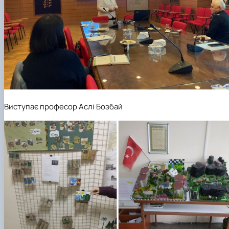
Виступає професор Аслі Бозбай