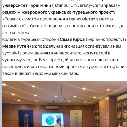
університет Туреччини
(Istanbul University-Cerrahpasa) у
рамках
міжнародного українсько-турецького проекту
«Розвиток систем озеленення в малих містах з метою
оптимізації зв’язків середовища проживання та стійкості до
змін клімату».
Колеги з турецької сторони
Сімай Кірса
(керівник проекту) і
Мерве Кутей
(відповідальна виконавця) організували нам
зустріч із розміщенням в університетському готелі в
чудовому місці на Босфорі. У цей же день нам пощастило
поспілкуватися з виконавцями проекту з турецької сторони, 
також відвідати відомий міський парк.