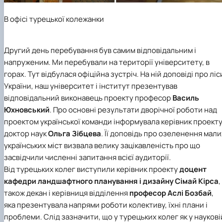
В офісі турецької колежанки
Другий день перебування був самим відповідальним і
напруженим. Ми перебували на території університету, в
горах. Тут відбулася офіційна зустріч. На ній доповіді про ліс
України, наш університет і інститут презентував
відповідальний виконавець проекту професор
Василь
Юхновський
. Про основні результати дворічної роботи над
проектом української команди інформувала керівник проект
доктор наук
Ольга Зібцева
. Її доповідь про озеленення мали
українських міст визвала велику зацікавленість про що
засвідчили численні запитання всієї аудиторії.
Від турецьких колег виступили керівник проекту
доцент
кафедри ландшафтного планування і дизайну
Сімай Кірса
,
також декан і керівниця відділення
професор
Аслі Бозбай
,
яка презентувала напрями роботи колективу, їхні плани і
проблеми. Слід зазначити, що у турецьких колег як у наукові