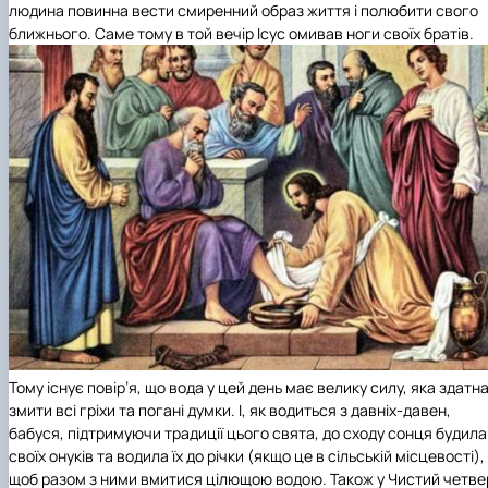
людина повинна вести смиренний образ життя і полюбити свого
ближнього. Саме тому в той вечір Ісус омивав ноги своїх братів.
Тому існує повір’я, що вода у цей день має велику силу, яка здатн
змити всі гріхи та погані думки. І, як водиться з давніх-давен,
бабуся, підтримуючи традиції цього свята, до сходу сонця будила
своїх онуків та водила їх до річки (якщо це в сільській місцевості),
щоб разом з ними вмитися цілющою водою.
Також у Чистий четве