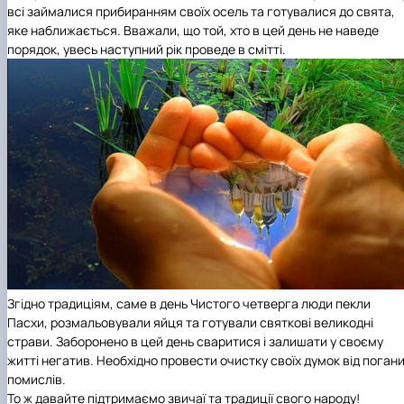
всі займалися прибиранням своїх осель та готувалися до свята,
яке наближається. Вважали, що той, хто в цей день не наведе
порядок, увесь наступний рік проведе в смітті.
Згідно традиціям, саме в день Чистого четверга люди пекли
Пасхи, розмальовували яйця та готували святкові великодні
страви.
Заборонено в цей день сваритися і залишати у своєму
житті негатив. Необхідно провести очистку своїх думок від поган
помислів.
То ж давайте підтримаємо звичаї та традиції свого народу!