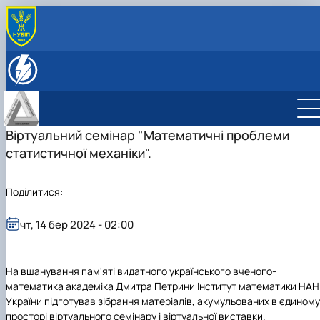
ПРО КАФЕДРУ
Історія кафедри
ОСВІТНЯ ДІЯЛЬНІСТЬ
Співробітники кафедри
Навчально-методичне забезпечення дисциплін:
НАУКОВА ДІЯЛЬНІСТЬ
робочі програми, ЕНК
Студентські наукові гуртки
Сертифікатні програми
НАУКОВИЙ ГУРТОК «МАТЕМАТИКА У СВІТІ 
Віртуальний семінар "Математичні проблеми
СПЕЦІАЛЬНІ РОЗДІЛИ ВИЩОЇ
ТЕХНОЛОГІЙ»
статистичної механіки".
МАТЕМАТИКИ
НАУКОВИЙ ГУРТОК «НЕСТАНДАРТНІ
МАТЕМАТИЧНА СТАТИСТИКА: ІНСТРУМЕН
МАТЕМАТИЧНІ ЗАДАЧІ»
ТА МЕТОДИ
Поділитися:
НАУКОВИЙ ГУРТОК «СУЧАСНІ МАТЕМАТИЧ
ТЕОРІЇ»
НАУКОВИЙ ГУРТОК «ВИЩА МАТЕМАТИКА»
чт, 14 бер 2024 - 02:00
НАУКОВИЙ ГУРТОК "МАТЕМАТИЧНІ МЕТО
В ЕНЕРГЕТИЦІ"
На вшанування пам'яті видатного українського вченого-
математика академіка Дмитра Петрини Інститут математики НАН
України підготував зібрання матеріалів, акумульованих в єдиному
просторі віртуального семінару і віртуальної виставки.