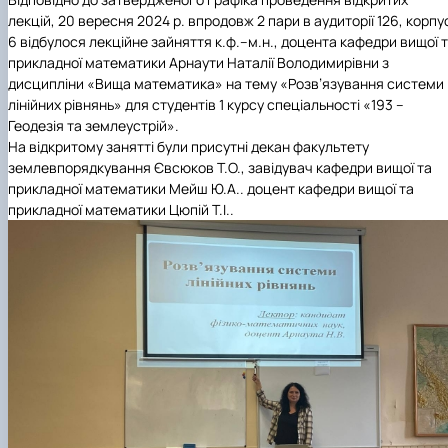
лекцій, 20 вересня 2024 р. впродовж 2 пари в аудиторії 126, корпу
6 відбулося лекційне зайняття к.ф.–м.н., доцента кафедри вищої 
прикладної математики Арнаути Наталії Володимирівни з
дисципліни «Вища математика» на тему «Розв’язування системи
лінійних рівнянь» для студентів 1 курсу спеціальності «193 –
Геодезія та землеустрій»
.
На відкритому занятті були присутні декан факультету
землевпорядкування Євсюков Т.О., завідувач кафедри вищої та
прикладної математики Мейш Ю.А.. доцент кафедри вищої та
прикладної математики Цюпій Т.І..