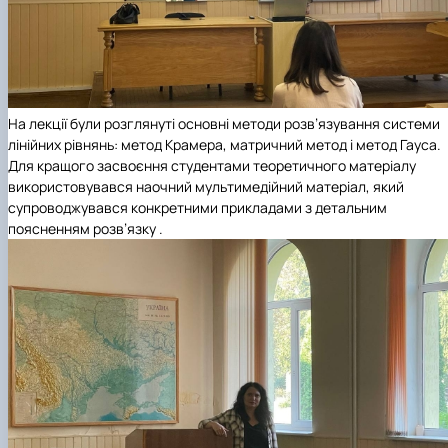
На лекції були розглянуті основні методи розв’язування системи
лінійних рівнянь: метод Крамера, матричний метод і метод Гауса.
Для кращого засвоєння студентами теоретичного матеріалу
використовувався наочний мультимедійний матеріал, який
супроводжувався конкретними прикладами з детальним
поясненням розв’язку .